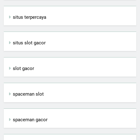
situs terpercaya
situs slot gacor
slot gacor
spaceman slot
spaceman gacor