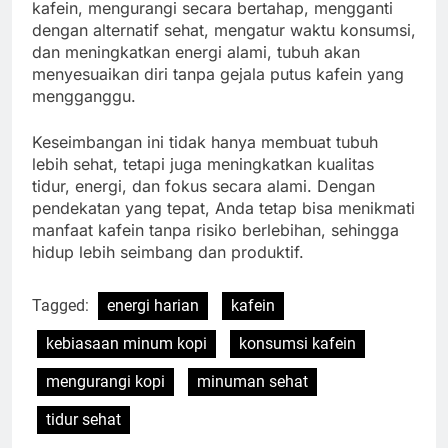
kafein, mengurangi secara bertahap, mengganti
dengan alternatif sehat, mengatur waktu konsumsi,
dan meningkatkan energi alami, tubuh akan
menyesuaikan diri tanpa gejala putus kafein yang
mengganggu.
Keseimbangan ini tidak hanya membuat tubuh
lebih sehat, tetapi juga meningkatkan kualitas
tidur, energi, dan fokus secara alami. Dengan
pendekatan yang tepat, Anda tetap bisa menikmati
manfaat kafein tanpa risiko berlebihan, sehingga
hidup lebih seimbang dan produktif.
Tagged:
energi harian
kafein
kebiasaan minum kopi
konsumsi kafein
mengurangi kopi
minuman sehat
tidur sehat