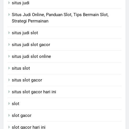
situs judi
Situs Judi Online, Panduan Slot, Tips Bermain Slot,
Strategi Permainan
situs judi slot
situs judi slot gacor
situs judi slot online
situs slot
situs slot gacor
situs slot gacor hari ini
slot
slot gacor
slot gacor hari ini