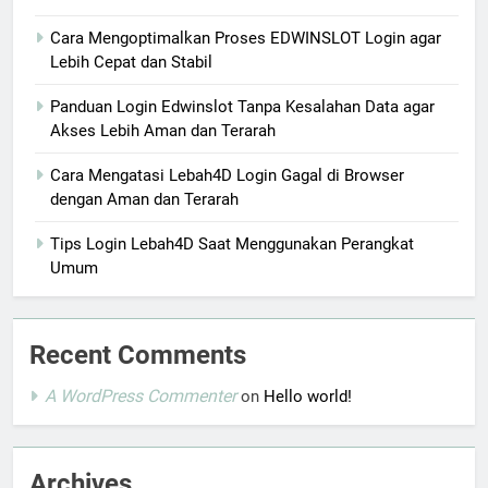
Cara Mengoptimalkan Proses EDWINSLOT Login agar
Lebih Cepat dan Stabil
Panduan Login Edwinslot Tanpa Kesalahan Data agar
Akses Lebih Aman dan Terarah
Cara Mengatasi Lebah4D Login Gagal di Browser
dengan Aman dan Terarah
Tips Login Lebah4D Saat Menggunakan Perangkat
Umum
Recent Comments
A WordPress Commenter
on
Hello world!
Archives