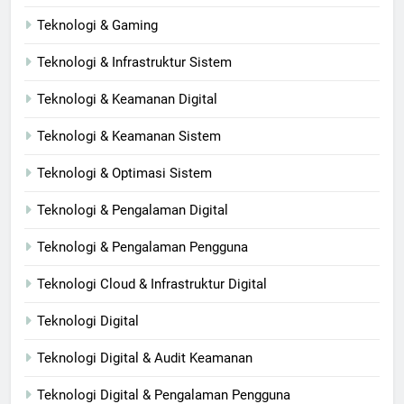
Teknologi & Gaming
Teknologi & Infrastruktur Sistem
Teknologi & Keamanan Digital
Teknologi & Keamanan Sistem
Teknologi & Optimasi Sistem
Teknologi & Pengalaman Digital
Teknologi & Pengalaman Pengguna
Teknologi Cloud & Infrastruktur Digital
Teknologi Digital
Teknologi Digital & Audit Keamanan
Teknologi Digital & Pengalaman Pengguna