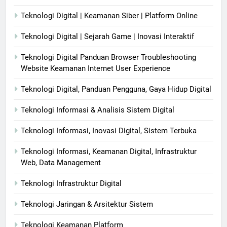
Teknologi Digital | Keamanan Siber | Platform Online
Teknologi Digital | Sejarah Game | Inovasi Interaktif
Teknologi Digital Panduan Browser Troubleshooting
Website Keamanan Internet User Experience
Teknologi Digital, Panduan Pengguna, Gaya Hidup Digital
Teknologi Informasi & Analisis Sistem Digital
Teknologi Informasi, Inovasi Digital, Sistem Terbuka
Teknologi Informasi, Keamanan Digital, Infrastruktur
Web, Data Management
Teknologi Infrastruktur Digital
Teknologi Jaringan & Arsitektur Sistem
Teknologi Keamanan Platform