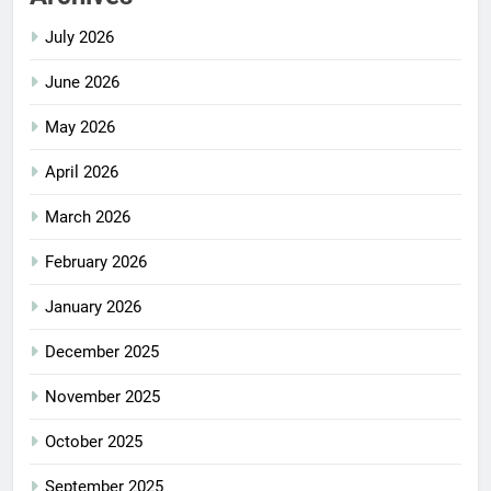
July 2026
June 2026
May 2026
April 2026
March 2026
February 2026
January 2026
December 2025
November 2025
October 2025
September 2025