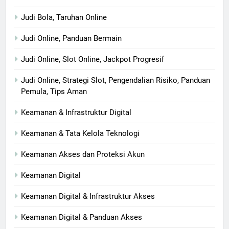
Judi Bola, Taruhan Online
Judi Online, Panduan Bermain
Judi Online, Slot Online, Jackpot Progresif
Judi Online, Strategi Slot, Pengendalian Risiko, Panduan
Pemula, Tips Aman
Keamanan & Infrastruktur Digital
Keamanan & Tata Kelola Teknologi
Keamanan Akses dan Proteksi Akun
Keamanan Digital
Keamanan Digital & Infrastruktur Akses
Keamanan Digital & Panduan Akses