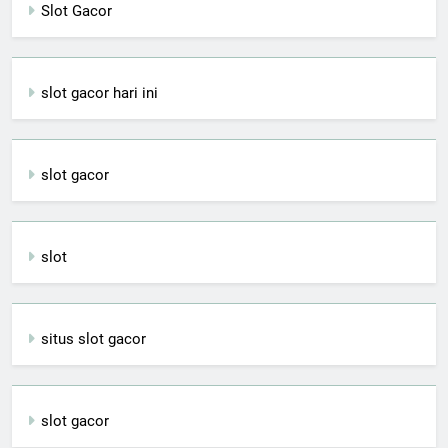
Slo
t
Gacor
slot gacor hari ini
slot gacor
slot
situs slot gacor
slot gacor