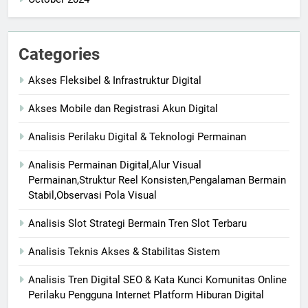
Categories
Akses Fleksibel & Infrastruktur Digital
Akses Mobile dan Registrasi Akun Digital
Analisis Perilaku Digital & Teknologi Permainan
Analisis Permainan Digital,Alur Visual
Permainan,Struktur Reel Konsisten,Pengalaman Bermain
Stabil,Observasi Pola Visual
Analisis Slot Strategi Bermain Tren Slot Terbaru
Analisis Teknis Akses & Stabilitas Sistem
Analisis Tren Digital SEO & Kata Kunci Komunitas Online
Perilaku Pengguna Internet Platform Hiburan Digital