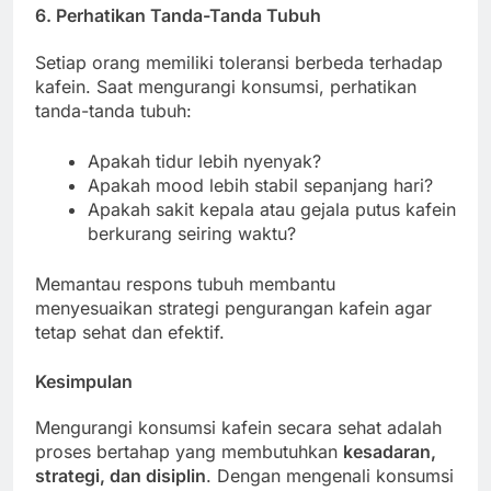
6. Perhatikan Tanda-Tanda Tubuh
Setiap orang memiliki toleransi berbeda terhadap
kafein. Saat mengurangi konsumsi, perhatikan
tanda-tanda tubuh:
Apakah tidur lebih nyenyak?
Apakah mood lebih stabil sepanjang hari?
Apakah sakit kepala atau gejala putus kafein
berkurang seiring waktu?
Memantau respons tubuh membantu
menyesuaikan strategi pengurangan kafein agar
tetap sehat dan efektif.
Kesimpulan
Mengurangi konsumsi kafein secara sehat adalah
proses bertahap yang membutuhkan
kesadaran,
strategi, dan disiplin
. Dengan mengenali konsumsi