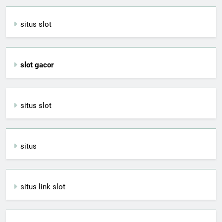
situs slot
slot gacor
situs slot
situs
situs link slot