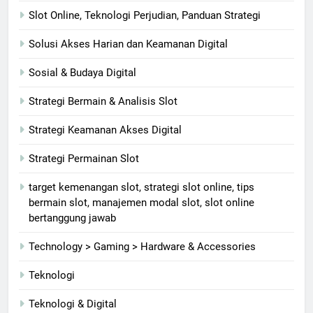
Slot Online, Teknologi Perjudian, Panduan Strategi
Solusi Akses Harian dan Keamanan Digital
Sosial & Budaya Digital
Strategi Bermain & Analisis Slot
Strategi Keamanan Akses Digital
Strategi Permainan Slot
target kemenangan slot, strategi slot online, tips
bermain slot, manajemen modal slot, slot online
bertanggung jawab
Technology > Gaming > Hardware & Accessories
Teknologi
Teknologi & Digital