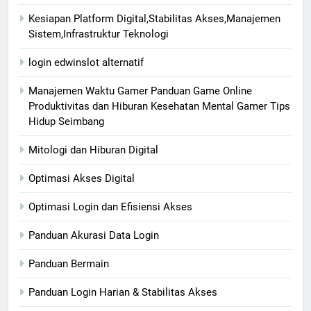
Kesiapan Platform Digital,Stabilitas Akses,Manajemen
Sistem,Infrastruktur Teknologi
login edwinslot alternatif
Manajemen Waktu Gamer Panduan Game Online
Produktivitas dan Hiburan Kesehatan Mental Gamer Tips
Hidup Seimbang
Mitologi dan Hiburan Digital
Optimasi Akses Digital
Optimasi Login dan Efisiensi Akses
Panduan Akurasi Data Login
Panduan Bermain
Panduan Login Harian & Stabilitas Akses