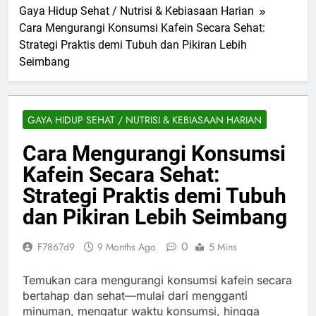
Gaya Hidup Sehat / Nutrisi & Kebiasaan Harian
Cara Mengurangi Konsumsi Kafein Secara Sehat:
Strategi Praktis demi Tubuh dan Pikiran Lebih
Seimbang
GAYA HIDUP SEHAT / NUTRISI & KEBIASAAN HARIAN
Cara Mengurangi Konsumsi
Kafein Secara Sehat:
Strategi Praktis demi Tubuh
dan Pikiran Lebih Seimbang
0
F7867d9
9 Months Ago
5 Mins
Temukan cara mengurangi konsumsi kafein secara
bertahap dan sehat—mulai dari mengganti
minuman, mengatur waktu konsumsi, hingga