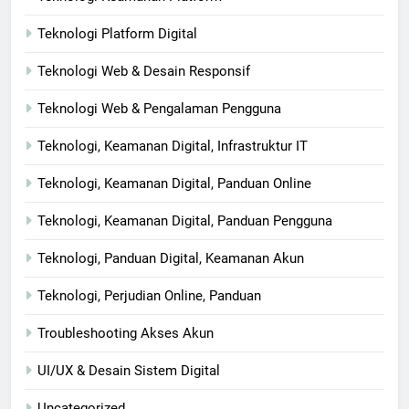
Teknologi Platform Digital
Teknologi Web & Desain Responsif
Teknologi Web & Pengalaman Pengguna
Teknologi, Keamanan Digital, Infrastruktur IT
Teknologi, Keamanan Digital, Panduan Online
Teknologi, Keamanan Digital, Panduan Pengguna
Teknologi, Panduan Digital, Keamanan Akun
Teknologi, Perjudian Online, Panduan
Troubleshooting Akses Akun
UI/UX & Desain Sistem Digital
Uncategorized