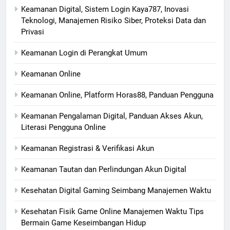
Keamanan Digital, Sistem Login Kaya787, Inovasi
Teknologi, Manajemen Risiko Siber, Proteksi Data dan
Privasi
Keamanan Login di Perangkat Umum
Keamanan Online
Keamanan Online, Platform Horas88, Panduan Pengguna
Keamanan Pengalaman Digital, Panduan Akses Akun,
Literasi Pengguna Online
Keamanan Registrasi & Verifikasi Akun
Keamanan Tautan dan Perlindungan Akun Digital
Kesehatan Digital Gaming Seimbang Manajemen Waktu
Kesehatan Fisik Game Online Manajemen Waktu Tips
Bermain Game Keseimbangan Hidup