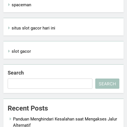
spaceman
situs slot gacor hari ini
slot gacor
Search
SEARCH
Recent Posts
Panduan Menghindari Kesalahan saat Mengakses Jalur
Alternatif