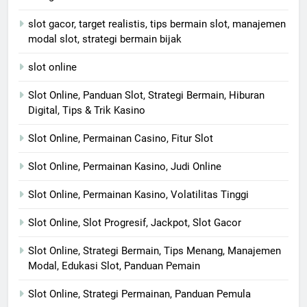
slot gacor, target realistis, tips bermain slot, manajemen
modal slot, strategi bermain bijak
slot online
Slot Online, Panduan Slot, Strategi Bermain, Hiburan
Digital, Tips & Trik Kasino
Slot Online, Permainan Casino, Fitur Slot
Slot Online, Permainan Kasino, Judi Online
Slot Online, Permainan Kasino, Volatilitas Tinggi
Slot Online, Slot Progresif, Jackpot, Slot Gacor
Slot Online, Strategi Bermain, Tips Menang, Manajemen
Modal, Edukasi Slot, Panduan Pemain
Slot Online, Strategi Permainan, Panduan Pemula