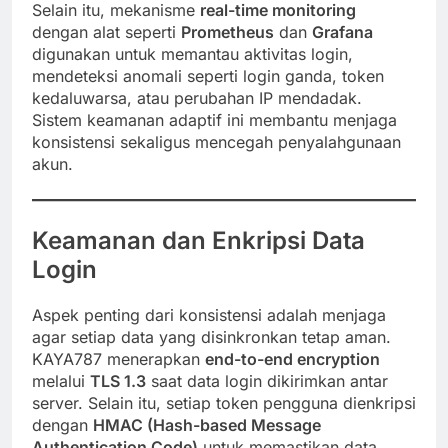
Selain itu, mekanisme
real-time monitoring
dengan alat seperti
Prometheus
dan
Grafana
digunakan untuk memantau aktivitas login,
mendeteksi anomali seperti login ganda, token
kedaluwarsa, atau perubahan IP mendadak.
Sistem keamanan adaptif ini membantu menjaga
konsistensi sekaligus mencegah penyalahgunaan
akun.
Keamanan dan Enkripsi Data
Login
Aspek penting dari konsistensi adalah menjaga
agar setiap data yang disinkronkan tetap aman.
KAYA787 menerapkan
end-to-end encryption
melalui
TLS 1.3
saat data login dikirimkan antar
server. Selain itu, setiap token pengguna dienkripsi
dengan
HMAC (Hash-based Message
Authentication Code)
untuk memastikan data