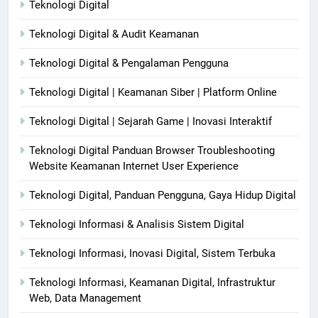
Teknologi Digital
Teknologi Digital & Audit Keamanan
Teknologi Digital & Pengalaman Pengguna
Teknologi Digital | Keamanan Siber | Platform Online
Teknologi Digital | Sejarah Game | Inovasi Interaktif
Teknologi Digital Panduan Browser Troubleshooting
Website Keamanan Internet User Experience
Teknologi Digital, Panduan Pengguna, Gaya Hidup Digital
Teknologi Informasi & Analisis Sistem Digital
Teknologi Informasi, Inovasi Digital, Sistem Terbuka
Teknologi Informasi, Keamanan Digital, Infrastruktur
Web, Data Management