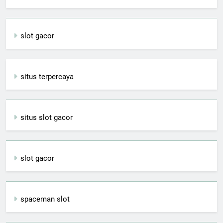
slot gacor
situs terpercaya
situs slot gacor
slot gacor
spaceman slot