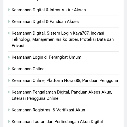
Keamanan Digital & Infrastruktur Akses
Keamanan Digital & Panduan Akses
Keamanan Digital, Sistem Login Kaya787, Inovasi
Teknologi, Manajemen Risiko Siber, Proteksi Data dan
Privasi
Keamanan Login di Perangkat Umum
Keamanan Online
Keamanan Online, Platform Horas88, Panduan Pengguna
Keamanan Pengalaman Digital, Panduan Akses Akun,
Literasi Pengguna Online
Keamanan Registrasi & Verifikasi Akun
Keamanan Tautan dan Perlindungan Akun Digital