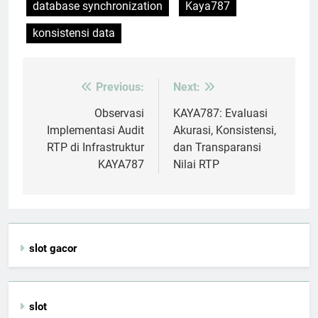
database synchronization
Kaya787
konsistensi data
Previous:
Next:
Post
navigation
Observasi
KAYA787: Evaluasi
Implementasi Audit
Akurasi, Konsistensi,
RTP di Infrastruktur
dan Transparansi
KAYA787
Nilai RTP
slot gacor
slot