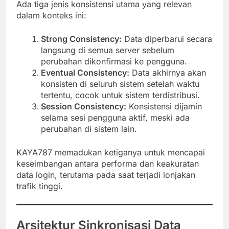
Ada tiga jenis konsistensi utama yang relevan
dalam konteks ini:
Strong Consistency:
Data diperbarui secara
langsung di semua server sebelum
perubahan dikonfirmasi ke pengguna.
Eventual Consistency:
Data akhirnya akan
konsisten di seluruh sistem setelah waktu
tertentu, cocok untuk sistem terdistribusi.
Session Consistency:
Konsistensi dijamin
selama sesi pengguna aktif, meski ada
perubahan di sistem lain.
KAYA787 memadukan ketiganya untuk mencapai
keseimbangan antara performa dan keakuratan
data login, terutama pada saat terjadi lonjakan
trafik tinggi.
Arsitektur Sinkronisasi Data