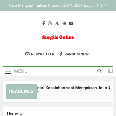
Skip
Panduan Login Edwinslot Tanpa Kesalahan Data
to
agar Akses Lebih Aman dan Terarah
content
Cara Mengatasi Lebah4D Login Gagal di Browser
dengan Aman dan Terarah
Panduan Menghindari Kesalahan saat Mengakses
Jalur Alternatif
Cara Mengoptimalkan Proses EDWINSLOT Login
agar Lebih Cepat dan Stabil
Surgile Online
Dapatkan Alat Medis Dan Perlengkapan
Panduan Login Edwinslot Tanpa Kesalahan Data
NEWSLETTER
RANDOM NEWS
agar Akses Lebih Aman dan Terarah
Kesehatan Berkualitas Di Surgile Online.
Cara Mengatasi Lebah4D Login Gagal di Browser
Solusi Untuk Kebutuhan Medis Anda.
dengan Aman dan Terarah
MENU
nduan Menghindari Kesalahan saat Mengakses Jalur Alternat
HEADLINES
Weeks Ago
Home