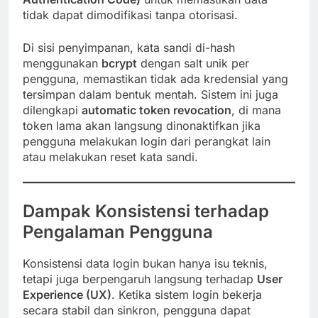
tidak dapat dimodifikasi tanpa otorisasi.
Di sisi penyimpanan, kata sandi di-hash
menggunakan
bcrypt
dengan salt unik per
pengguna, memastikan tidak ada kredensial yang
tersimpan dalam bentuk mentah. Sistem ini juga
dilengkapi
automatic token revocation
, di mana
token lama akan langsung dinonaktifkan jika
pengguna melakukan login dari perangkat lain
atau melakukan reset kata sandi.
Dampak Konsistensi terhadap
Pengalaman Pengguna
Konsistensi data login bukan hanya isu teknis,
tetapi juga berpengaruh langsung terhadap
User
Experience (UX)
. Ketika sistem login bekerja
secara stabil dan sinkron, pengguna dapat