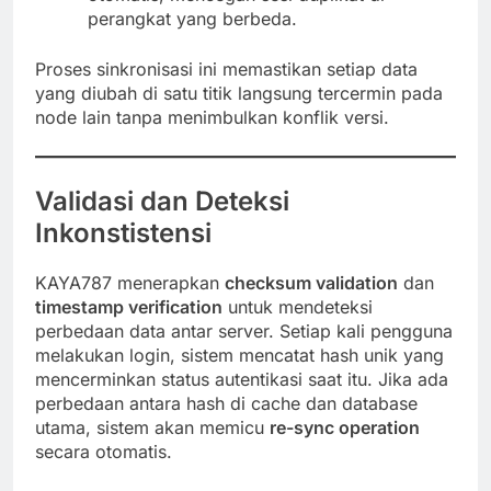
perangkat yang berbeda.
Proses sinkronisasi ini memastikan setiap data
yang diubah di satu titik langsung tercermin pada
node lain tanpa menimbulkan konflik versi.
Validasi dan Deteksi
Inkonstistensi
KAYA787 menerapkan
checksum validation
dan
timestamp verification
untuk mendeteksi
perbedaan data antar server. Setiap kali pengguna
melakukan login, sistem mencatat hash unik yang
mencerminkan status autentikasi saat itu. Jika ada
perbedaan antara hash di cache dan database
utama, sistem akan memicu
re-sync operation
secara otomatis.