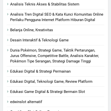
Analisis Teknis Akses & Stabilitas Sistem
Analisis Tren Digital SEO & Kata Kunci Komunitas Online
Perilaku Pengguna Internet Platform Hiburan Digital
Belanja Online, Kreativitas
Desain Interaktif & Teknologi Game
Dunia Pokémon, Strategi Game, Taktik Pertarungan,
Jurus Offensive, Competitive Battle, Analisis Karakter,
Pokémon Tipe Serangan, Strategi Damage Tinggi
Edukasi Digital & Strategi Permainan
Edukasi Digital, Teknologi Game, Review Platform
Edukasi Game Digital & Strategi Bermain Slot
edwinslot alternatif