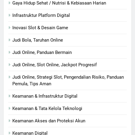
Gaya Hidup Sehat / Nutrisi & Kebiasaan Harian
Infrastruktur Platform Digital
Inovasi Slot & Desain Game
Judi Bola, Taruhan Online
Judi Online, Panduan Bermain
Judi Online, Slot Online, Jackpot Progresif
Judi Online, Strategi Slot, Pengendalian Risiko, Panduan
Pemula, Tips Aman
Keamanan & Infrastruktur Digital
Keamanan & Tata Kelola Teknologi
Keamanan Akses dan Proteksi Akun
Keamanan Digital