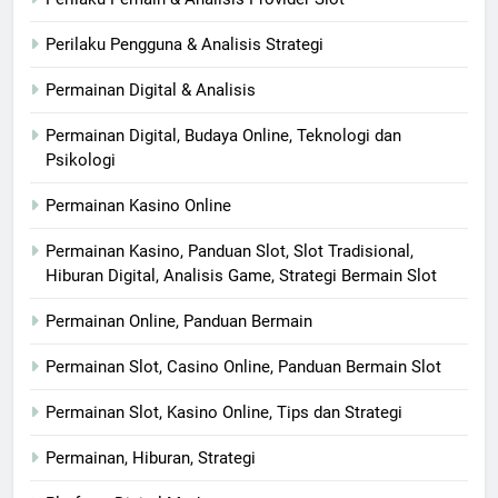
Perilaku Pengguna & Analisis Strategi
Permainan Digital & Analisis
Permainan Digital, Budaya Online, Teknologi dan
Psikologi
Permainan Kasino Online
Permainan Kasino, Panduan Slot, Slot Tradisional,
Hiburan Digital, Analisis Game, Strategi Bermain Slot
Permainan Online, Panduan Bermain
Permainan Slot, Casino Online, Panduan Bermain Slot
Permainan Slot, Kasino Online, Tips dan Strategi
Permainan, Hiburan, Strategi