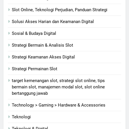
Slot Online, Teknologi Perjudian, Panduan Strategi
Solusi Akses Harian dan Keamanan Digital
Sosial & Budaya Digital
Strategi Bermain & Analisis Slot
Strategi Keamanan Akses Digital
Strategi Permainan Slot
target kemenangan slot, strategi slot online, tips
bermain slot, manajemen modal slot, slot online
bertanggung jawab
Technology > Gaming > Hardware & Accessories
Teknologi
Teknologi & Digital