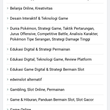
Belanja Online, Kreativitas
Desain Interaktif & Teknologi Game
Dunia Pokémon, Strategi Game, Taktik Pertarungan,
Jurus Offensive, Competitive Battle, Analisis Karakter,
Pokémon Tipe Serangan, Strategi Damage Tinggi
Edukasi Digital & Strategi Permainan
Edukasi Digital, Teknologi Game, Review Platform
Edukasi Game Digital & Strategi Bermain Slot
edwinslot alternatif
Gambling, Slot Online, Permainan
Game & Hiburan, Panduan Bermain Slot, Slot Gacor
Game Online