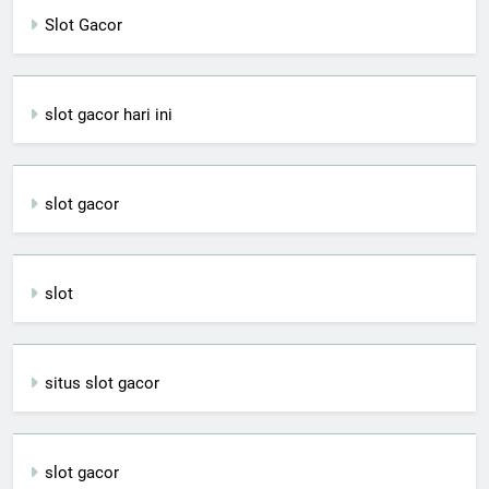
Slo
t
Gacor
slot gacor hari ini
slot gacor
slot
situs slot gacor
slot gacor