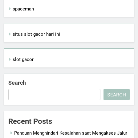
spaceman
situs slot gacor hari ini
slot gacor
Search
SEARCH
Recent Posts
Panduan Menghindari Kesalahan saat Mengakses Jalur