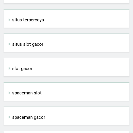
situs terpercaya
situs slot gacor
slot gacor
spaceman slot
spaceman gacor