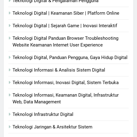
Teknologi Digital & Pengalaman Pengguna
Teknologi Digital | Keamanan Siber | Platform Online
Teknologi Digital | Sejarah Game | Inovasi Interaktif
Teknologi Digital Panduan Browser Troubleshooting
Website Keamanan Internet User Experience
Teknologi Digital, Panduan Pengguna, Gaya Hidup Digital
Teknologi Informasi & Analisis Sistem Digital
Teknologi Informasi, Inovasi Digital, Sistem Terbuka
Teknologi Informasi, Keamanan Digital, Infrastruktur
Web, Data Management
Teknologi Infrastruktur Digital
Teknologi Jaringan & Arsitektur Sistem