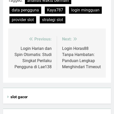
Tagged:
analisis waktu bermain
data pengguna
Kaya787
login mingguan
provider slot
strategi slot
Previous:
Next:
Post
navigation
Login Harian dan
Login Horas88
Spin Otomatis: Studi
Tanpa Hambatan:
Singkat Perilaku
Panduan Lengkap
Pengguna di Lae138
Menghindari Timeout
slot gacor