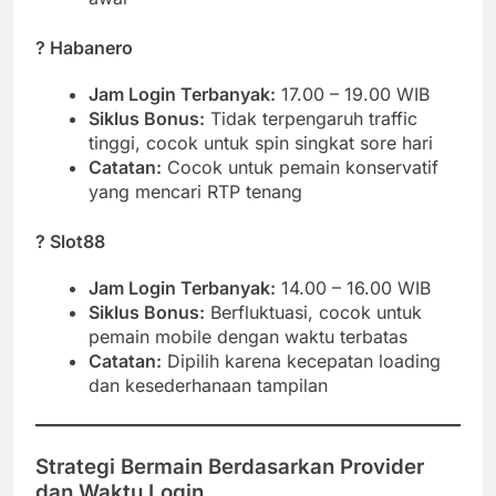
?
Habanero
Jam Login Terbanyak:
17.00 – 19.00 WIB
Siklus Bonus:
Tidak terpengaruh traffic
tinggi, cocok untuk spin singkat sore hari
Catatan:
Cocok untuk pemain konservatif
yang mencari RTP tenang
?
Slot88
Jam Login Terbanyak:
14.00 – 16.00 WIB
Siklus Bonus:
Berfluktuasi, cocok untuk
pemain mobile dengan waktu terbatas
Catatan:
Dipilih karena kecepatan loading
dan kesederhanaan tampilan
Strategi Bermain Berdasarkan Provider
dan Waktu Login