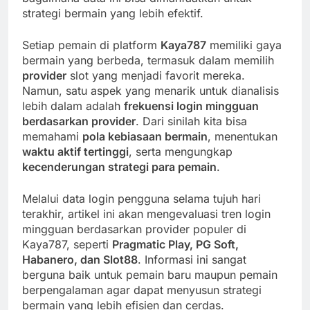
strategi bermain yang lebih efektif.
Setiap pemain di platform
Kaya787
memiliki gaya
bermain yang berbeda, termasuk dalam memilih
provider
slot yang menjadi favorit mereka.
Namun, satu aspek yang menarik untuk dianalisis
lebih dalam adalah
frekuensi login mingguan
berdasarkan provider
. Dari sinilah kita bisa
memahami
pola kebiasaan bermain
, menentukan
waktu aktif tertinggi
, serta mengungkap
kecenderungan strategi para pemain
.
Melalui data login pengguna selama tujuh hari
terakhir, artikel ini akan mengevaluasi tren login
mingguan berdasarkan provider populer di
Kaya787, seperti
Pragmatic Play, PG Soft,
Habanero, dan Slot88
. Informasi ini sangat
berguna baik untuk pemain baru maupun pemain
berpengalaman agar dapat menyusun strategi
bermain yang lebih efisien dan cerdas.