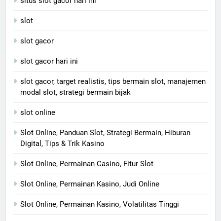
situs slot gacor hari ini
slot
slot gacor
slot gacor hari ini
slot gacor, target realistis, tips bermain slot, manajemen
modal slot, strategi bermain bijak
slot online
Slot Online, Panduan Slot, Strategi Bermain, Hiburan
Digital, Tips & Trik Kasino
Slot Online, Permainan Casino, Fitur Slot
Slot Online, Permainan Kasino, Judi Online
Slot Online, Permainan Kasino, Volatilitas Tinggi