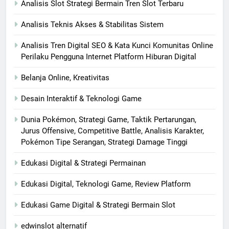
Analisis Slot Strategi Bermain Tren Slot Terbaru
Analisis Teknis Akses & Stabilitas Sistem
Analisis Tren Digital SEO & Kata Kunci Komunitas Online
Perilaku Pengguna Internet Platform Hiburan Digital
Belanja Online, Kreativitas
Desain Interaktif & Teknologi Game
Dunia Pokémon, Strategi Game, Taktik Pertarungan,
Jurus Offensive, Competitive Battle, Analisis Karakter,
Pokémon Tipe Serangan, Strategi Damage Tinggi
Edukasi Digital & Strategi Permainan
Edukasi Digital, Teknologi Game, Review Platform
Edukasi Game Digital & Strategi Bermain Slot
edwinslot alternatif