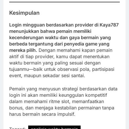
Kesimpulan
Login mingguan berdasarkan provider di Kaya787
menunjukkan bahwa pemain memiliki
kecenderungan waktu dan gaya bermain yang
berbeda tergantung dari penyedia game yang
mereka pilih.
Dengan memahami kapan pemain
aktif di tiap provider, kamu dapat menentukan
waktu bermain yang paling sesuai dengan
tujuanmu—baik untuk observasi pola, partisipasi
event, maupun sekadar sesi santai.
Pemain yang menyusun strategi berdasarkan data
login ini akan memiliki keunggulan kompetitif
dalam memahami ritme slot, memanfaatkan
bonus, dan menjaga kestabilan permainan tanpa
harus bermain secara impulsif.