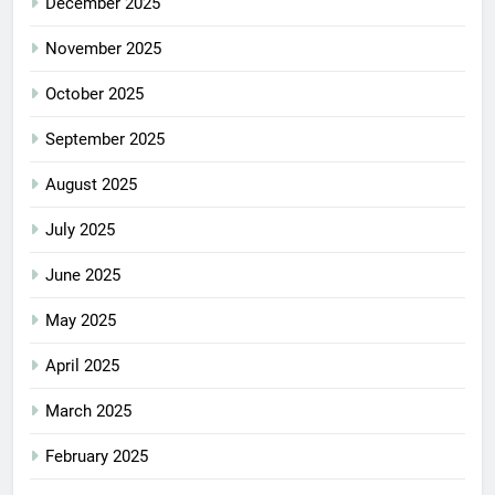
December 2025
November 2025
October 2025
September 2025
August 2025
July 2025
June 2025
May 2025
April 2025
March 2025
February 2025