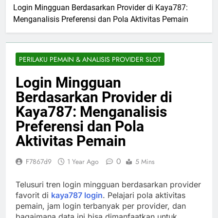
Login Mingguan Berdasarkan Provider di Kaya787:
Menganalisis Preferensi dan Pola Aktivitas Pemain
PERILAKU PEMAIN & ANALISIS PROVIDER SLOT
Login Mingguan
Berdasarkan Provider di
Kaya787: Menganalisis
Preferensi dan Pola
Aktivitas Pemain
0
F7867d9
1 Year Ago
5 Mins
Telusuri tren login mingguan berdasarkan provider
favorit di
kaya787 login
. Pelajari pola aktivitas
pemain, jam login terbanyak per provider, dan
bagaimana data ini bisa dimanfaatkan untuk