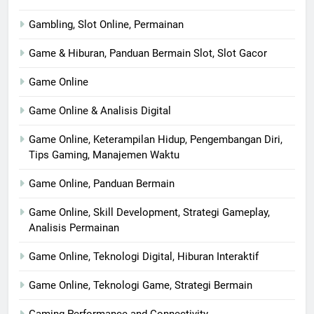
Gambling, Slot Online, Permainan
Game & Hiburan, Panduan Bermain Slot, Slot Gacor
Game Online
Game Online & Analisis Digital
Game Online, Keterampilan Hidup, Pengembangan Diri,
Tips Gaming, Manajemen Waktu
Game Online, Panduan Bermain
Game Online, Skill Development, Strategi Gameplay,
Analisis Permainan
Game Online, Teknologi Digital, Hiburan Interaktif
Game Online, Teknologi Game, Strategi Bermain
Gaming Performance and Connectivity