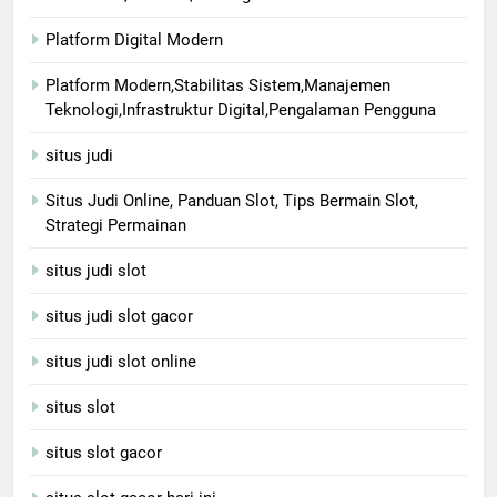
Platform Digital Modern
Platform Modern,Stabilitas Sistem,Manajemen
Teknologi,Infrastruktur Digital,Pengalaman Pengguna
situs judi
Situs Judi Online, Panduan Slot, Tips Bermain Slot,
Strategi Permainan
situs judi slot
situs judi slot gacor
situs judi slot online
situs slot
situs slot gacor