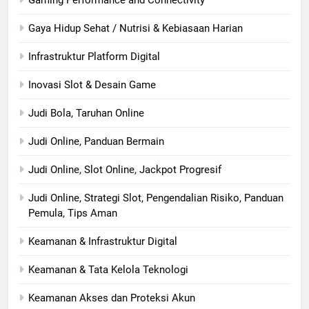
Gaya Hidup Sehat / Nutrisi & Kebiasaan Harian
Infrastruktur Platform Digital
Inovasi Slot & Desain Game
Judi Bola, Taruhan Online
Judi Online, Panduan Bermain
Judi Online, Slot Online, Jackpot Progresif
Judi Online, Strategi Slot, Pengendalian Risiko, Panduan
Pemula, Tips Aman
Keamanan & Infrastruktur Digital
Keamanan & Tata Kelola Teknologi
Keamanan Akses dan Proteksi Akun