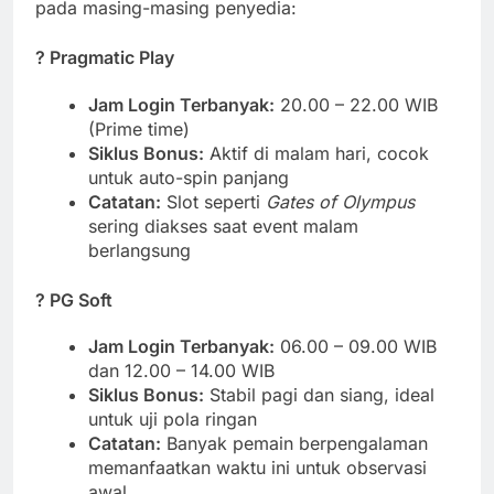
pada masing-masing penyedia:
?
Pragmatic Play
Jam Login Terbanyak:
20.00 – 22.00 WIB
(Prime time)
Siklus Bonus:
Aktif di malam hari, cocok
untuk auto-spin panjang
Catatan:
Slot seperti
Gates of Olympus
sering diakses saat event malam
berlangsung
?
PG Soft
Jam Login Terbanyak:
06.00 – 09.00 WIB
dan 12.00 – 14.00 WIB
Siklus Bonus:
Stabil pagi dan siang, ideal
untuk uji pola ringan
Catatan:
Banyak pemain berpengalaman
memanfaatkan waktu ini untuk observasi
awal