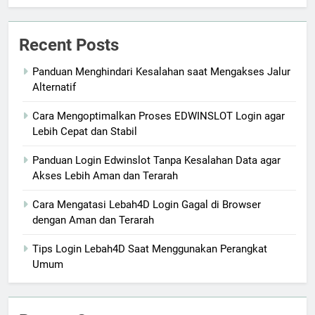
Recent Posts
Panduan Menghindari Kesalahan saat Mengakses Jalur
Alternatif
Cara Mengoptimalkan Proses EDWINSLOT Login agar
Lebih Cepat dan Stabil
Panduan Login Edwinslot Tanpa Kesalahan Data agar
Akses Lebih Aman dan Terarah
Cara Mengatasi Lebah4D Login Gagal di Browser
dengan Aman dan Terarah
Tips Login Lebah4D Saat Menggunakan Perangkat
Umum