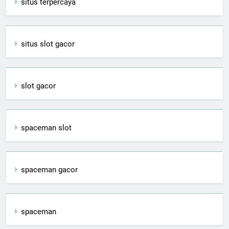
situs terpercaya
situs slot gacor
slot gacor
spaceman slot
spaceman gacor
spaceman