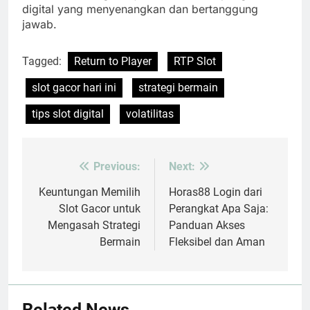
digital yang menyenangkan dan bertanggung
jawab.
Tagged:
Return to Player
RTP Slot
slot gacor hari ini
strategi bermain
tips slot digital
volatilitas
Previous:
Next:
Post
navigation
Keuntungan Memilih
Horas88 Login dari
Slot Gacor untuk
Perangkat Apa Saja:
Mengasah Strategi
Panduan Akses
Bermain
Fleksibel dan Aman
Related News