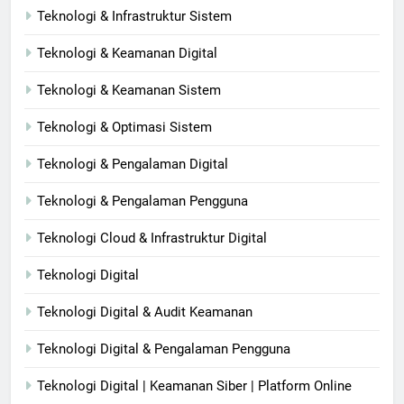
Teknologi & Infrastruktur Sistem
Teknologi & Keamanan Digital
Teknologi & Keamanan Sistem
Teknologi & Optimasi Sistem
Teknologi & Pengalaman Digital
Teknologi & Pengalaman Pengguna
Teknologi Cloud & Infrastruktur Digital
Teknologi Digital
Teknologi Digital & Audit Keamanan
Teknologi Digital & Pengalaman Pengguna
Teknologi Digital | Keamanan Siber | Platform Online