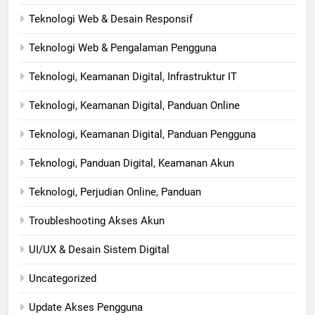
Teknologi Web & Desain Responsif
Teknologi Web & Pengalaman Pengguna
Teknologi, Keamanan Digital, Infrastruktur IT
Teknologi, Keamanan Digital, Panduan Online
Teknologi, Keamanan Digital, Panduan Pengguna
Teknologi, Panduan Digital, Keamanan Akun
Teknologi, Perjudian Online, Panduan
Troubleshooting Akses Akun
UI/UX & Desain Sistem Digital
Uncategorized
Update Akses Pengguna