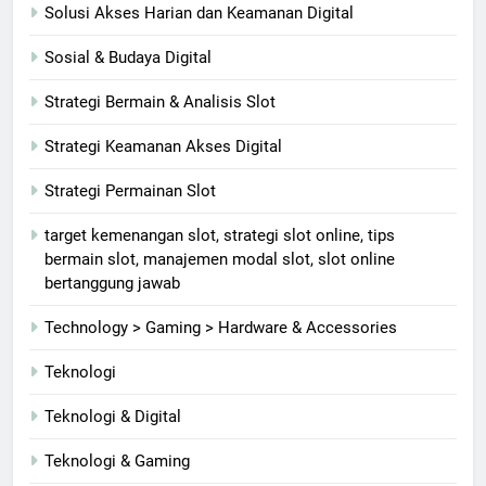
Solusi Akses Harian dan Keamanan Digital
Sosial & Budaya Digital
Strategi Bermain & Analisis Slot
Strategi Keamanan Akses Digital
Strategi Permainan Slot
target kemenangan slot, strategi slot online, tips
bermain slot, manajemen modal slot, slot online
bertanggung jawab
Technology > Gaming > Hardware & Accessories
Teknologi
Teknologi & Digital
Teknologi & Gaming