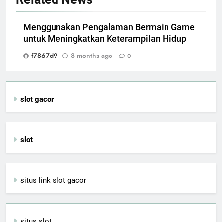
Menggunakan Pengalaman Bermain Game
untuk Meningkatkan Keterampilan Hidup
f7867d9
8 months ago
0
slot gacor
slot
situs link slot gacor
situs slot