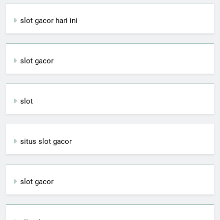
slot gacor hari ini
slot gacor
slot
situs slot gacor
slot gacor