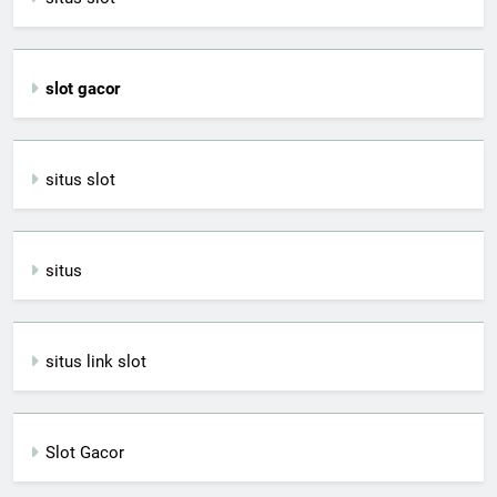
slot gacor
situs slot
situs
situs link slot
Slo
t
Gacor