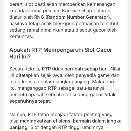
berarti slot pasti akan memberikan kemenangan
kepada semua pemain. Karena setiap putaran
diatur oleh
RNG (Random Number Generator)
,
hasilnya tetap acak meskipun permainan tersebut
sedang ramai dimainkan atau disebut gacor oleh
komunitas.
Apakah RTP Mempengaruhi Slot Gacor
Hari Ini?
Secara teknis,
RTP tidak berubah setiap hari
. Nilai
ini ditetapkan sejak awal oleh penyedia game dan
tetap konstan dalam jangka panjang. Maka dari
itu, menganggap RTP sebagai satu-satunya
penentu apakah sebuah slot sedang gacor
tidak
sepenuhnya tepat
.
Namun, RTP tetap menjadi faktor penting yang
bisa
meningkatkan efisiensi bermain dalam jangka
panjang
. Slot dengan RTP tinggi umumnya