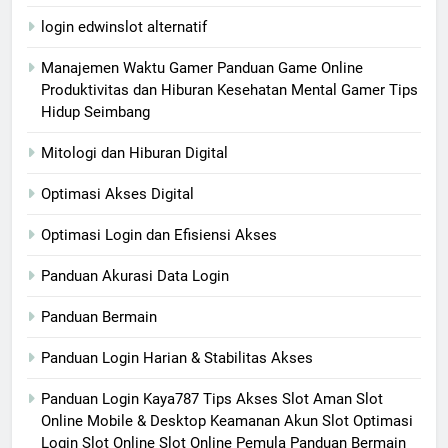
login edwinslot alternatif
Manajemen Waktu Gamer Panduan Game Online
Produktivitas dan Hiburan Kesehatan Mental Gamer Tips
Hidup Seimbang
Mitologi dan Hiburan Digital
Optimasi Akses Digital
Optimasi Login dan Efisiensi Akses
Panduan Akurasi Data Login
Panduan Bermain
Panduan Login Harian & Stabilitas Akses
Panduan Login Kaya787 Tips Akses Slot Aman Slot
Online Mobile & Desktop Keamanan Akun Slot Optimasi
Login Slot Online Slot Online Pemula Panduan Bermain