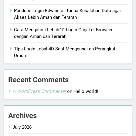
Panduan Login Edwinslot Tanpa Kesalahan Data agar
Akses Lebih Aman dan Terarah
Cara Mengatasi Lebah4D Login Gagal di Browser
dengan Aman dan Terarah
Tips Login Lebah4D Saat Menggunakan Perangkat
Umum
Recent Comments
A WordPress Commenter
on
Hello world!
Archives
July 2026