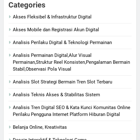
Categories
Akses Fleksibel & Infrastruktur Digital
Akses Mobile dan Registrasi Akun Digital
Analisis Perilaku Digital & Teknologi Permainan
Analisis Permainan Digital,Alur Visual
Permainan,Struktur Reel Konsisten,Pengalaman Bermain
Stabil,Observasi Pola Visual
Analisis Slot Strategi Bermain Tren Slot Terbaru
Analisis Teknis Akses & Stabilitas Sistem
Analisis Tren Digital SEO & Kata Kunci Komunitas Online
Perilaku Pengguna Internet Platform Hiburan Digital
Belanja Online, Kreativitas
Desain Interaktif & Teknologi Game