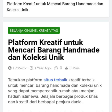
Platform Kreatif untuk Mencari Barang Handmade dan
Koleksi Unik
BELANJA ONLINE, KREATIVITAS
Platform Kreatif untuk
Mencari Barang Handmade
dan Koleksi Unik
0
F7867d9
1 Year Ago
8 Mins
Temukan platform
situs terbaik
kreatif terbaik
untuk mencari barang handmade dan koleksi unik
yang dapat mempercantik rumah atau menjadi
hadiah istimewa. Jelajahi berbagai produk khas
dan kreatif dari berbagai penjuru dunia.