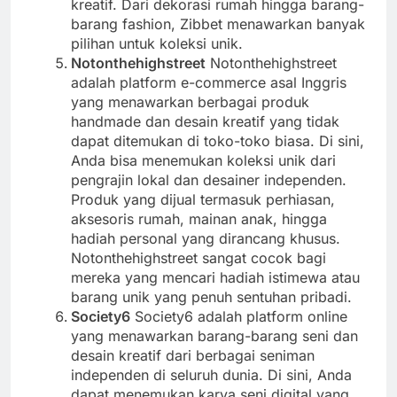
kreatif. Dari dekorasi rumah hingga barang-
barang fashion, Zibbet menawarkan banyak
pilihan untuk koleksi unik.
Notonthehighstreet
Notonthehighstreet
adalah platform e-commerce asal Inggris
yang menawarkan berbagai produk
handmade dan desain kreatif yang tidak
dapat ditemukan di toko-toko biasa. Di sini,
Anda bisa menemukan koleksi unik dari
pengrajin lokal dan desainer independen.
Produk yang dijual termasuk perhiasan,
aksesoris rumah, mainan anak, hingga
hadiah personal yang dirancang khusus.
Notonthehighstreet sangat cocok bagi
mereka yang mencari hadiah istimewa atau
barang unik yang penuh sentuhan pribadi.
Society6
Society6 adalah platform online
yang menawarkan barang-barang seni dan
desain kreatif dari berbagai seniman
independen di seluruh dunia. Di sini, Anda
dapat menemukan karya seni digital yang