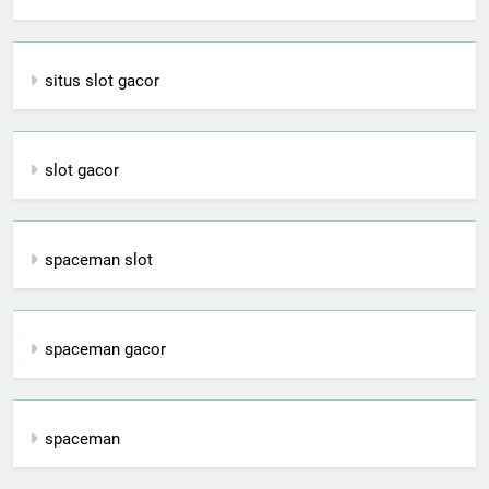
situs slot gacor
slot gacor
spaceman slot
spaceman gacor
spaceman