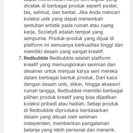
dicetak di berbagai produk seperti poster,
tas, selimut, dan bantal. Jika Anda mencari
koleksi unik yang dapat menambah
sentuhan artistik pada rumah atau ruang
kerja, Society6 adalah tempat yang
sempurna. Produk-produk yang dijual di
platform ini semuanya berkualitas tinggi dan
memiliki desain yang sangat kreatif.
Redbubble
Redbubble adalah platform
kreatif yang memungkinkan seniman dan
desainer untuk menjual karya seni mereka
dalam berbagai bentuk produk. Dari kaos
dengan desain unik, stiker, hingga aksesori
rumah tangga, Redbubble memiliki berbagai
pilihan produk kreatif yang bisa dijadikan
koleksi pribadi atau hadiah. Setiap produk
di Redbubble diproduksi berdasarkan
desain yang dibuat oleh seniman
independen, memberikan pengalaman
belanja yang lebih personal dan menarik.