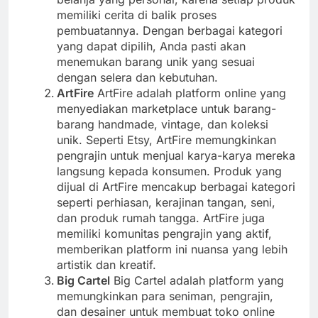
memiliki cerita di balik proses
pembuatannya. Dengan berbagai kategori
yang dapat dipilih, Anda pasti akan
menemukan barang unik yang sesuai
dengan selera dan kebutuhan.
ArtFire
ArtFire adalah platform online yang
menyediakan marketplace untuk barang-
barang handmade, vintage, dan koleksi
unik. Seperti Etsy, ArtFire memungkinkan
pengrajin untuk menjual karya-karya mereka
langsung kepada konsumen. Produk yang
dijual di ArtFire mencakup berbagai kategori
seperti perhiasan, kerajinan tangan, seni,
dan produk rumah tangga. ArtFire juga
memiliki komunitas pengrajin yang aktif,
memberikan platform ini nuansa yang lebih
artistik dan kreatif.
Big Cartel
Big Cartel adalah platform yang
memungkinkan para seniman, pengrajin,
dan desainer untuk membuat toko online