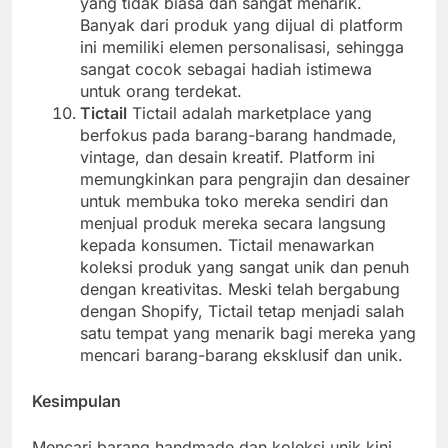
yang tidak biasa dan sangat menarik.
Banyak dari produk yang dijual di platform
ini memiliki elemen personalisasi, sehingga
sangat cocok sebagai hadiah istimewa
untuk orang terdekat.
Tictail
Tictail adalah marketplace yang
berfokus pada barang-barang handmade,
vintage, dan desain kreatif. Platform ini
memungkinkan para pengrajin dan desainer
untuk membuka toko mereka sendiri dan
menjual produk mereka secara langsung
kepada konsumen. Tictail menawarkan
koleksi produk yang sangat unik dan penuh
dengan kreativitas. Meski telah bergabung
dengan Shopify, Tictail tetap menjadi salah
satu tempat yang menarik bagi mereka yang
mencari barang-barang eksklusif dan unik.
Kesimpulan
Mencari barang handmade dan koleksi unik kini