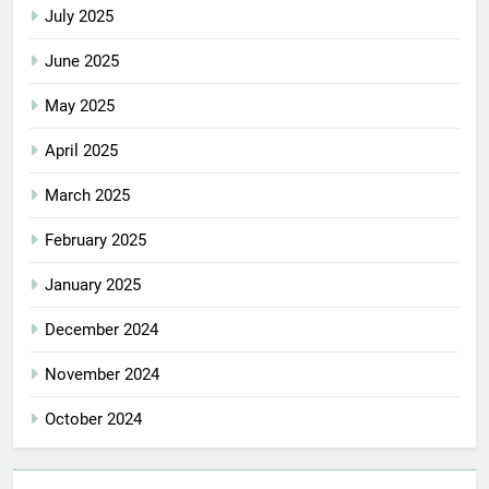
July 2025
June 2025
May 2025
April 2025
March 2025
February 2025
January 2025
December 2024
November 2024
October 2024