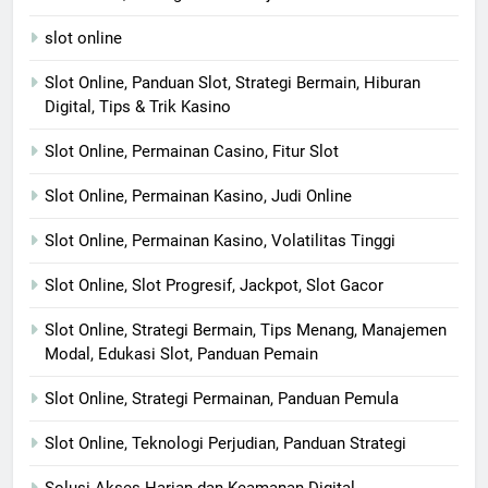
slot online
Slot Online, Panduan Slot, Strategi Bermain, Hiburan
Digital, Tips & Trik Kasino
Slot Online, Permainan Casino, Fitur Slot
Slot Online, Permainan Kasino, Judi Online
Slot Online, Permainan Kasino, Volatilitas Tinggi
Slot Online, Slot Progresif, Jackpot, Slot Gacor
Slot Online, Strategi Bermain, Tips Menang, Manajemen
Modal, Edukasi Slot, Panduan Pemain
Slot Online, Strategi Permainan, Panduan Pemula
Slot Online, Teknologi Perjudian, Panduan Strategi
Solusi Akses Harian dan Keamanan Digital