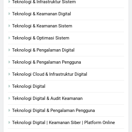
Teknologi & Infrastruktur Sistem
Teknologi & Keamanan Digital
Teknologi & Keamanan Sistem
Teknologi & Optimasi Sistem
Teknologi & Pengalaman Digital
Teknologi & Pengalaman Pengguna
Teknologi Cloud & Infrastruktur Digital
Teknologi Digital
Teknologi Digital & Audit Keamanan
Teknologi Digital & Pengalaman Pengguna
Teknologi Digital | Keamanan Siber | Platform Online