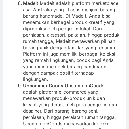
Madeit
Madeit adalah platform marketplace
asal Australia yang khusus menjual barang-
barang handmade. Di Madeit, Anda bisa
menemukan berbagai produk kreatif yang
diproduksi oleh pengrajin lokal. Dari
perhiasan, aksesori, pakaian, hingga produk
rumah tangga, Madeit menawarkan pilihan
barang unik dengan kualitas yang terjamin.
Platform ini juga memiliki berbagai koleksi
yang ramah lingkungan, cocok bagi Anda
yang ingin membeli barang handmade
dengan dampak positif terhadap
lingkungan.
UncommonGoods
UncommonGoods
adalah platform e-commerce yang
menawarkan produk-produk unik dan
kreatif yang dibuat oleh para pengrajin dan
desainer. Dari barang-barang seni,
perhiasan, hingga peralatan rumah tangga,
UncommonGoods menawarkan koleksi