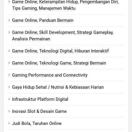
Game Online, Keterampilan Hidup, Pengembangan Diri,
Tips Gaming, Manajemen Waktu
Game Online, Panduan Bermain
Game Online, Skill Development, Strategi Gameplay,
Analisis Permainan
Game Online, Teknologi Digital, Hiburan Interaktif
Game Online, Teknologi Game, Strategi Bermain
Gaming Performance and Connectivity
Gaya Hidup Sehat / Nutrisi & Kebiasaan Harian
Infrastruktur Platform Digital
Inovasi Slot & Desain Game
Judi Bola, Taruhan Online