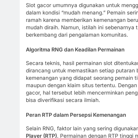
Slot gacor umumnya digunakan untuk meng
dalam kondisi “mudah menang.” Pemain serin
ramah karena memberikan kemenangan beruntun
mudah diraih. Namun, istilah ini sebenarnya t
berkembang dari pengalaman komunitas.
Algoritma RNG dan Keadilan Permainan
Secara teknis, hasil permainan slot ditentuk
dirancang untuk memastikan setiap putaran be
kemenangan yang didapat seorang pemain t
maupun dengan klaim situs tertentu. Dengan 
gacor, hal tersebut lebih mencerminkan pen
bisa diverifikasi secara ilmiah.
Peran RTP dalam Persepsi Kemenangan
Selain RNG, faktor lain yang sering digunak
Player (RTP)
. Permainan dengan RTP tinggi 