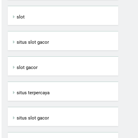
slot
situs slot gacor
slot gacor
situs terpercaya
situs slot gacor