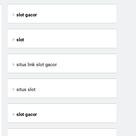
slot gacor
slot
situs link slot gacor
situs slot
slot gacor