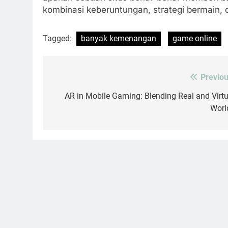
kombinasi keberuntungan, strategi bermain, d
Tagged:
banyak kemenangan
game online
Previou
Post
navigation
AR in Mobile Gaming: Blending Real and Virtu
Worl