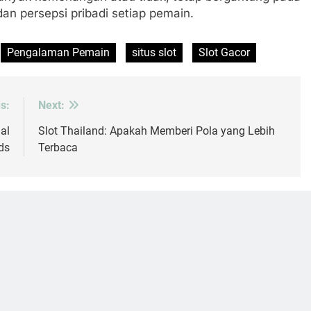
an persepsi pribadi setiap pemain.
Pengalaman Pemain
situs slot
Slot Gacor
s:
Next:
al
Slot Thailand: Apakah Memberi Pola yang Lebih
ds
Terbaca