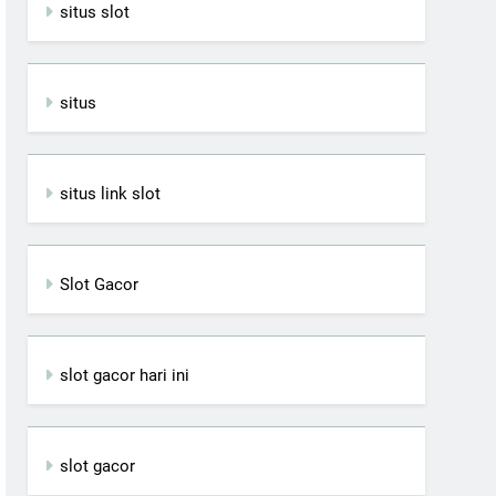
situs slot
situs
situs link slot
Slo
t
Gacor
slot gacor hari ini
slot gacor