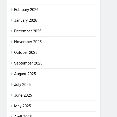
February 2026
January 2026
December 2025
November 2025
October 2025
September 2025
August 2025
July 2025
June 2025
May 2025
April 2025