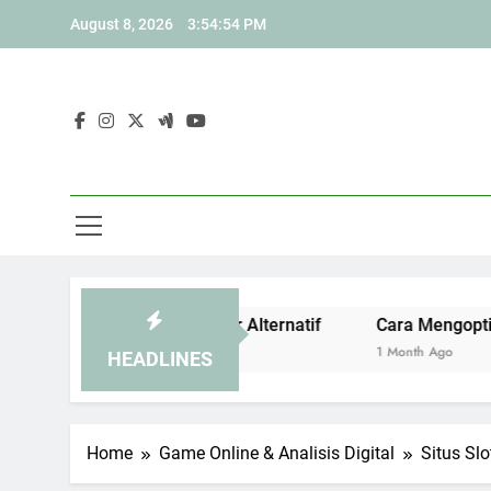
Skip
August 8, 2026
3:54:55 PM
to
content
Sur
Dapatkan A
aat Mengakses Jalur Alternatif
Cara Mengoptimalkan P
1 Month Ago
HEADLINES
Home
Game Online & Analisis Digital
Situs Sl