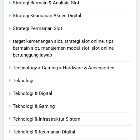
Strategi Bermain & Analisis Slot
Strategi Keamanan Akses Digital
Strategi Permainan Slot
target kemenangan slot, strategi slot online, tips
bermain slot, manajemen modal slot, slot online
bertanggung jawab
Technology > Gaming > Hardware & Accessories
Teknologi
Teknologi & Digital
Teknologi & Gaming
Teknologi & Infrastruktur Sistem
Teknologi & Keamanan Digital