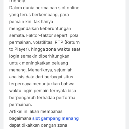
friendly.
Dalam dunia permainan slot online
yang terus berkembang, para
pemain kini tak hanya
mengandalkan keberuntungan
semata. Faktor-faktor seperti pola
permainan, volatilitas, RTP (Return
to Player), hingga
zona waktu saat
login
semakin diperhitungkan
untuk meningkatkan peluang
menang. Menariknya, sejumlah
analisis data dari berbagai situs
terpercaya menunjukkan bahwa
waktu login pemain ternyata bisa
berpengaruh terhadap performa
permainan.
Artikel ini akan membahas
bagaimana
slot gampang menang
dapat dikaitkan dengan
zona