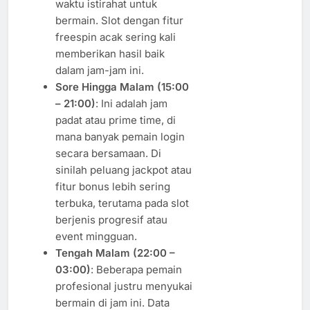
waktu istirahat untuk
bermain. Slot dengan fitur
freespin acak sering kali
memberikan hasil baik
dalam jam-jam ini.
Sore Hingga Malam (15:00
– 21:00)
: Ini adalah jam
padat atau prime time, di
mana banyak pemain login
secara bersamaan. Di
sinilah peluang jackpot atau
fitur bonus lebih sering
terbuka, terutama pada slot
berjenis progresif atau
event mingguan.
Tengah Malam (22:00 –
03:00)
: Beberapa pemain
profesional justru menyukai
bermain di jam ini. Data