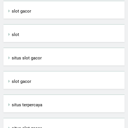
slot gacor
slot
situs slot gacor
slot gacor
situs terpercaya