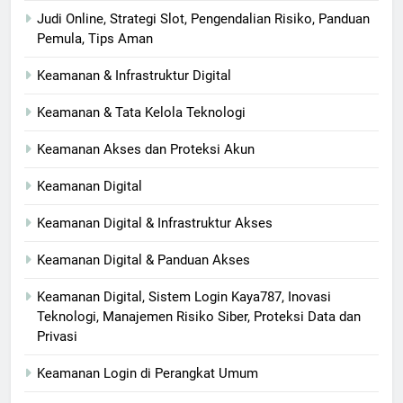
Judi Online, Strategi Slot, Pengendalian Risiko, Panduan
Pemula, Tips Aman
Keamanan & Infrastruktur Digital
Keamanan & Tata Kelola Teknologi
Keamanan Akses dan Proteksi Akun
Keamanan Digital
Keamanan Digital & Infrastruktur Akses
Keamanan Digital & Panduan Akses
Keamanan Digital, Sistem Login Kaya787, Inovasi
Teknologi, Manajemen Risiko Siber, Proteksi Data dan
Privasi
Keamanan Login di Perangkat Umum