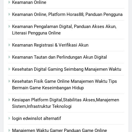
Keamanan Online
Keamanan Online, Platform Horas88, Panduan Pengguna
Keamanan Pengalaman Digital, Panduan Akses Akun,
Literasi Pengguna Online
Keamanan Registrasi & Verifikasi Akun
Keamanan Tautan dan Perlindungan Akun Digital
Kesehatan Digital Gaming Seimbang Manajemen Waktu
Kesehatan Fisik Game Online Manajemen Waktu Tips
Bermain Game Keseimbangan Hidup
Kesiapan Platform Digital,Stabilitas Akses,Manajemen
Sistem,Infrastruktur Teknologi
login edwinslot alternatif
Manajemen Waktu Gamer Panduan Game Online