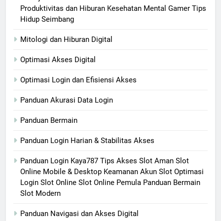
Produktivitas dan Hiburan Kesehatan Mental Gamer Tips
Hidup Seimbang
Mitologi dan Hiburan Digital
Optimasi Akses Digital
Optimasi Login dan Efisiensi Akses
Panduan Akurasi Data Login
Panduan Bermain
Panduan Login Harian & Stabilitas Akses
Panduan Login Kaya787 Tips Akses Slot Aman Slot
Online Mobile & Desktop Keamanan Akun Slot Optimasi
Login Slot Online Slot Online Pemula Panduan Bermain
Slot Modern
Panduan Navigasi dan Akses Digital