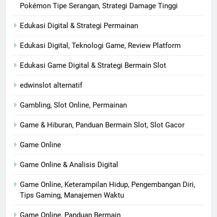
Pokémon Tipe Serangan, Strategi Damage Tinggi
Edukasi Digital & Strategi Permainan
Edukasi Digital, Teknologi Game, Review Platform
Edukasi Game Digital & Strategi Bermain Slot
edwinslot alternatif
Gambling, Slot Online, Permainan
Game & Hiburan, Panduan Bermain Slot, Slot Gacor
Game Online
Game Online & Analisis Digital
Game Online, Keterampilan Hidup, Pengembangan Diri,
Tips Gaming, Manajemen Waktu
Game Online, Panduan Bermain