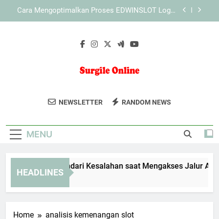
Skip
Panduan Login Edwinslot Tanpa Kesalahan Data
to
agar Akses Lebih Aman dan Terarah
content
Cara Mengatasi Lebah4D Login Gagal di Browser
dengan Aman dan Terarah
Panduan Menghindari Kesalahan saat Mengakses
Jalur Alternatif
Cara Mengoptimalkan Proses EDWINSLOT Login
agar Lebih Cepat dan Stabil
Surgile Online
Dapatkan Alat Medis Dan Perlengkapan
Panduan Login Edwinslot Tanpa Kesalahan Data
NEWSLETTER
RANDOM NEWS
agar Akses Lebih Aman dan Terarah
Kesehatan Berkualitas Di Surgile Online.
Cara Mengatasi Lebah4D Login Gagal di Browser
Solusi Untuk Kebutuhan Medis Anda.
dengan Aman dan Terarah
MENU
nduan Menghindari Kesalahan saat Mengakses Jalur Alternat
HEADLINES
Weeks Ago
Home
analisis kemenangan slot