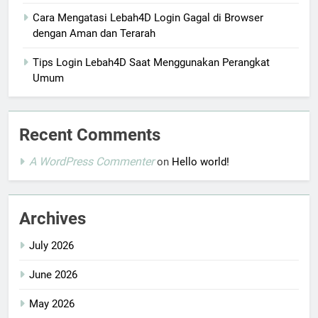
Cara Mengatasi Lebah4D Login Gagal di Browser
dengan Aman dan Terarah
Tips Login Lebah4D Saat Menggunakan Perangkat
Umum
Recent Comments
A WordPress Commenter
on
Hello world!
Archives
July 2026
June 2026
May 2026