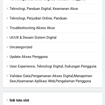
Teknologi, Panduan Digital, Keamanan Akun
Teknologi, Perjudian Online, Panduan
Troubleshooting Akses Akun
UI/UX & Desain Sistem Digital
Uncategorized
Update Akses Pengguna
User Experience, Teknologi Digital, Dukungan Pengguna
Validasi Data,Pengamanan Akses Digital,Manajemen
Sesi,Keamanan Aplikasi Web,Pengalaman Pengguna
link toto slot