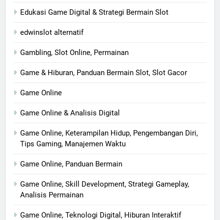
Edukasi Game Digital & Strategi Bermain Slot
edwinslot alternatif
Gambling, Slot Online, Permainan
Game & Hiburan, Panduan Bermain Slot, Slot Gacor
Game Online
Game Online & Analisis Digital
Game Online, Keterampilan Hidup, Pengembangan Diri,
Tips Gaming, Manajemen Waktu
Game Online, Panduan Bermain
Game Online, Skill Development, Strategi Gameplay,
Analisis Permainan
Game Online, Teknologi Digital, Hiburan Interaktif