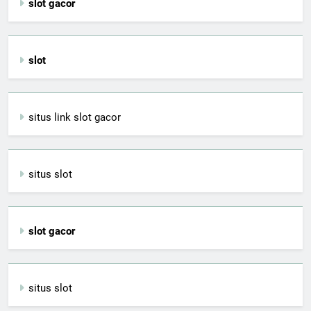
slot gacor
slot
situs link slot gacor
situs slot
slot gacor
situs slot