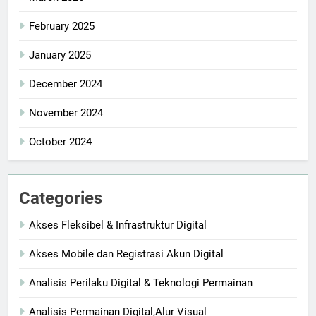
February 2025
January 2025
December 2024
November 2024
October 2024
Categories
Akses Fleksibel & Infrastruktur Digital
Akses Mobile dan Registrasi Akun Digital
Analisis Perilaku Digital & Teknologi Permainan
Analisis Permainan Digital,Alur Visual