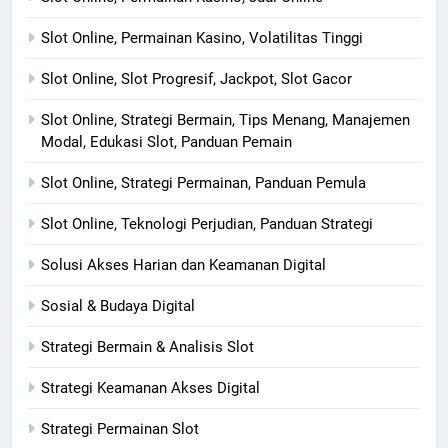
Slot Online, Permainan Kasino, Volatilitas Tinggi
Slot Online, Slot Progresif, Jackpot, Slot Gacor
Slot Online, Strategi Bermain, Tips Menang, Manajemen
Modal, Edukasi Slot, Panduan Pemain
Slot Online, Strategi Permainan, Panduan Pemula
Slot Online, Teknologi Perjudian, Panduan Strategi
Solusi Akses Harian dan Keamanan Digital
Sosial & Budaya Digital
Strategi Bermain & Analisis Slot
Strategi Keamanan Akses Digital
Strategi Permainan Slot