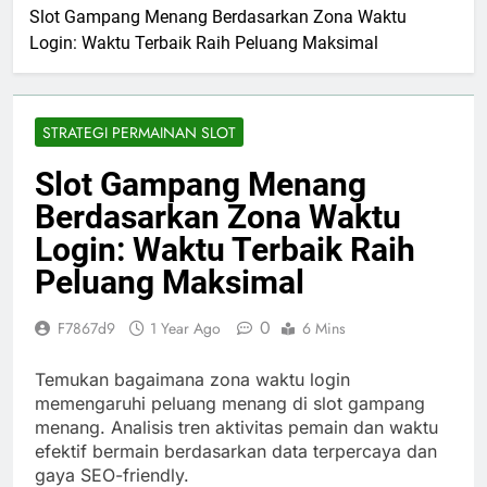
Slot Gampang Menang Berdasarkan Zona Waktu
Login: Waktu Terbaik Raih Peluang Maksimal
STRATEGI PERMAINAN SLOT
Slot Gampang Menang
Berdasarkan Zona Waktu
Login: Waktu Terbaik Raih
Peluang Maksimal
0
F7867d9
1 Year Ago
6 Mins
Temukan bagaimana zona waktu login
memengaruhi peluang menang di slot gampang
menang. Analisis tren aktivitas pemain dan waktu
efektif bermain berdasarkan data terpercaya dan
gaya SEO-friendly.