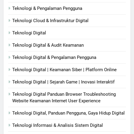
Teknologi & Pengalaman Pengguna
Teknologi Cloud & Infrastruktur Digital
Teknologi Digital
Teknologi Digital & Audit Keamanan
Teknologi Digital & Pengalaman Pengguna
Teknologi Digital | Keamanan Siber | Platform Online
Teknologi Digital | Sejarah Game | Inovasi Interaktif
Teknologi Digital Panduan Browser Troubleshooting
Website Keamanan Internet User Experience
Teknologi Digital, Panduan Pengguna, Gaya Hidup Digital
Teknologi Informasi & Analisis Sistem Digital