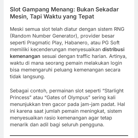
Slot Gampang Menang: Bukan Sekadar
Mesin, Tapi Waktu yang Tepat
Meski semua slot telah diatur dengan sistem RNG
(Random Number Generator), provider besar
seperti Pragmatic Play, Habanero, atau PG Soft
memiliki kecenderungan menyesuaikan
distribusi
kemenangan
sesuai dengan traffic harian. Artinya,
waktu di mana seorang pemain melakukan login
bisa memengaruhi peluang kemenangan secara
tidak langsung.
Sebagai contoh, permainan slot seperti “Starlight
Princess” atau “Gates of Olympus” sering kali
menunjukkan tren gacor pada jam-jam padat. Hal
ini karena saat jumlah pemain meningkat, sistem
menyesuaikan rasio kemenangan agar tetap
menarik dan adil bagi seluruh pengguna.