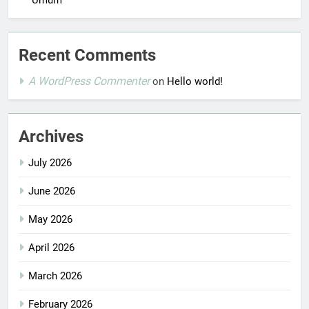
Recent Comments
A WordPress Commenter
on
Hello world!
Archives
July 2026
June 2026
May 2026
April 2026
March 2026
February 2026