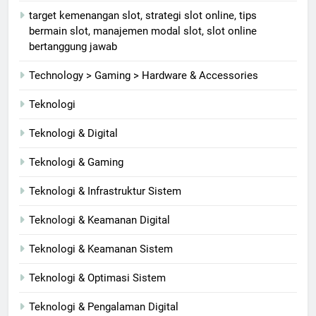
target kemenangan slot, strategi slot online, tips
bermain slot, manajemen modal slot, slot online
bertanggung jawab
Technology > Gaming > Hardware & Accessories
Teknologi
Teknologi & Digital
Teknologi & Gaming
Teknologi & Infrastruktur Sistem
Teknologi & Keamanan Digital
Teknologi & Keamanan Sistem
Teknologi & Optimasi Sistem
Teknologi & Pengalaman Digital