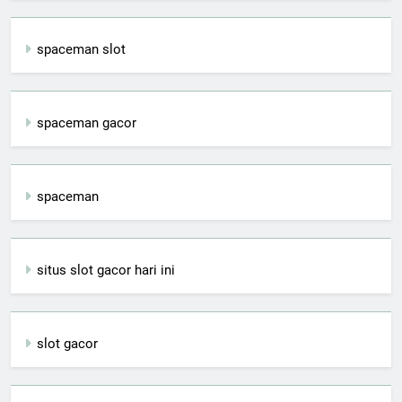
spaceman slot
spaceman gacor
spaceman
situs slot gacor hari ini
slot gacor