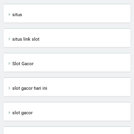
situs
situs link slot
Slo
t
Gacor
slot gacor hari ini
slot gacor