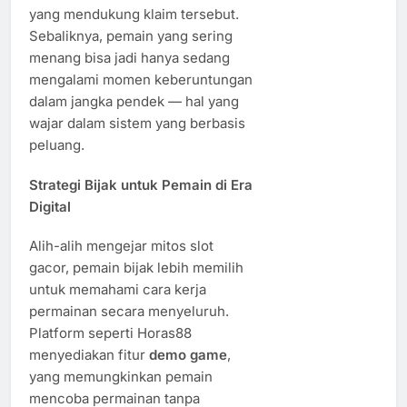
yang mendukung klaim tersebut.
Sebaliknya, pemain yang sering
menang bisa jadi hanya sedang
mengalami momen keberuntungan
dalam jangka pendek — hal yang
wajar dalam sistem yang berbasis
peluang.
Strategi Bijak untuk Pemain di Era
Digital
Alih-alih mengejar mitos slot
gacor, pemain bijak lebih memilih
untuk memahami cara kerja
permainan secara menyeluruh.
Platform seperti Horas88
menyediakan fitur
demo game
,
yang memungkinkan pemain
mencoba permainan tanpa