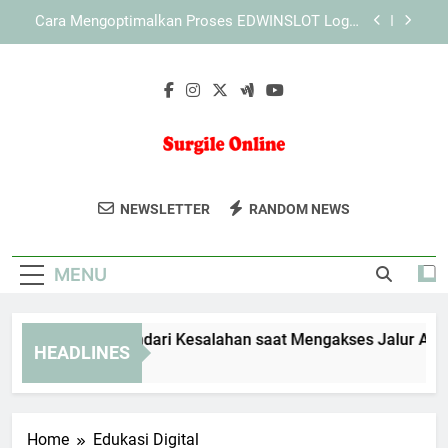
Skip
Panduan Login Edwinslot Tanpa Kesalahan Data
to
agar Akses Lebih Aman dan Terarah
content
Cara Mengatasi Lebah4D Login Gagal di Browser
dengan Aman dan Terarah
Panduan Menghindari Kesalahan saat Mengakses
Jalur Alternatif
Cara Mengoptimalkan Proses EDWINSLOT Login
agar Lebih Cepat dan Stabil
Surgile Online
Dapatkan Alat Medis Dan Perlengkapan
Panduan Login Edwinslot Tanpa Kesalahan Data
NEWSLETTER
RANDOM NEWS
agar Akses Lebih Aman dan Terarah
Kesehatan Berkualitas Di Surgile Online.
Cara Mengatasi Lebah4D Login Gagal di Browser
Solusi Untuk Kebutuhan Medis Anda.
dengan Aman dan Terarah
MENU
nduan Menghindari Kesalahan saat Mengakses Jalur Alternat
HEADLINES
Weeks Ago
Home
Edukasi Digital