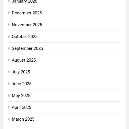
January 2026
December 2025
November 2025
October 2025
September 2025
August 2025
July 2025
June 2025
May 2025
April 2025
March 2025