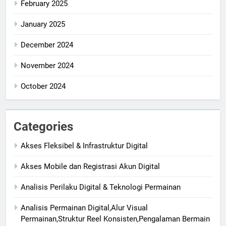
February 2025
January 2025
December 2024
November 2024
October 2024
Categories
Akses Fleksibel & Infrastruktur Digital
Akses Mobile dan Registrasi Akun Digital
Analisis Perilaku Digital & Teknologi Permainan
Analisis Permainan Digital,Alur Visual
Permainan,Struktur Reel Konsisten,Pengalaman Bermain