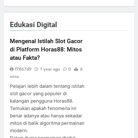
Edukasi Digital
Mengenal Istilah Slot Gacor
di Platform Horas88: Mitos
atau Fakta?
f7867d9
1 year ago
0
6
mins
Pelajari lebih dalam tentang istilah
slot gacor yang populer di
kalangan pengguna Horas88.
Temukan apakah fenomena ini
benar adanya atau hanya sekadar
mitos di balik algoritma permainan
modern.
Dalam dunia permainan digital