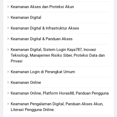
Keamanan Akses dan Proteksi Akun
Keamanan Digital
Keamanan Digital & Infrastruktur Akses
Keamanan Digital & Panduan Akses
Keamanan Digital, Sistem Login Kaya787, Inovasi
Teknologi, Manajemen Risiko Siber, Proteksi Data dan
Privasi
Keamanan Login di Perangkat Umum
Keamanan Online
Keamanan Online, Platform Horas88, Panduan Pengguna
Keamanan Pengalaman Digital, Panduan Akses Akun,
Literasi Pengguna Online