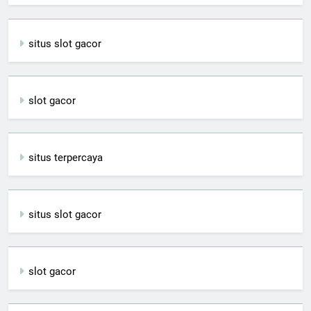
situs slot gacor
slot gacor
situs terpercaya
situs slot gacor
slot gacor