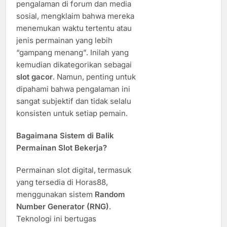
pengalaman di forum dan media
sosial, mengklaim bahwa mereka
menemukan waktu tertentu atau
jenis permainan yang lebih
“gampang menang”. Inilah yang
kemudian dikategorikan sebagai
slot gacor
. Namun, penting untuk
dipahami bahwa pengalaman ini
sangat subjektif dan tidak selalu
konsisten untuk setiap pemain.
Bagaimana Sistem di Balik
Permainan Slot Bekerja?
Permainan slot digital, termasuk
yang tersedia di Horas88,
menggunakan sistem
Random
Number Generator (RNG)
.
Teknologi ini bertugas