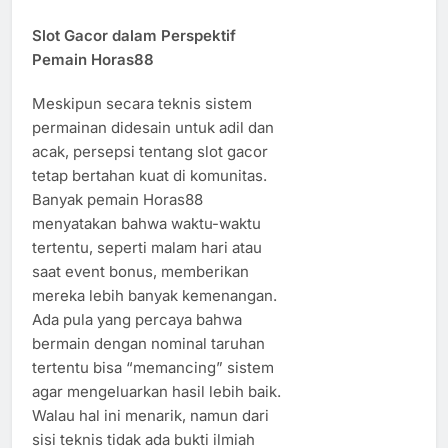
Slot Gacor dalam Perspektif
Pemain Horas88
Meskipun secara teknis sistem
permainan didesain untuk adil dan
acak, persepsi tentang slot gacor
tetap bertahan kuat di komunitas.
Banyak pemain Horas88
menyatakan bahwa waktu-waktu
tertentu, seperti malam hari atau
saat event bonus, memberikan
mereka lebih banyak kemenangan.
Ada pula yang percaya bahwa
bermain dengan nominal taruhan
tertentu bisa “memancing” sistem
agar mengeluarkan hasil lebih baik.
Walau hal ini menarik, namun dari
sisi teknis tidak ada bukti ilmiah