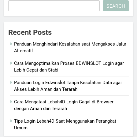
SEARCH
Recent Posts
Panduan Menghindari Kesalahan saat Mengakses Jalur
Alternatif
Cara Mengoptimalkan Proses EDWINSLOT Login agar
Lebih Cepat dan Stabil
Panduan Login Edwinslot Tanpa Kesalahan Data agar
Akses Lebih Aman dan Terarah
Cara Mengatasi Lebah4D Login Gagal di Browser
dengan Aman dan Terarah
Tips Login Lebah4D Saat Menggunakan Perangkat
Umum