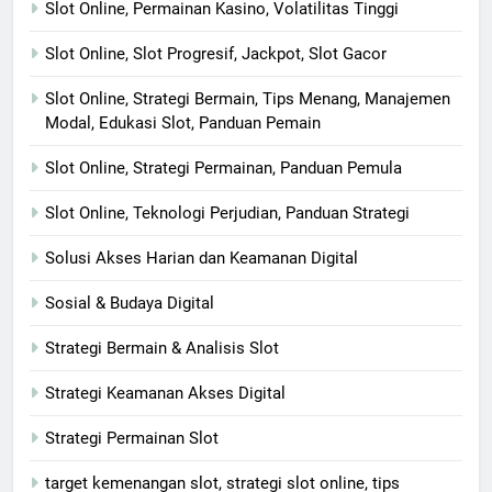
Slot Online, Permainan Kasino, Volatilitas Tinggi
Slot Online, Slot Progresif, Jackpot, Slot Gacor
Slot Online, Strategi Bermain, Tips Menang, Manajemen
Modal, Edukasi Slot, Panduan Pemain
Slot Online, Strategi Permainan, Panduan Pemula
Slot Online, Teknologi Perjudian, Panduan Strategi
Solusi Akses Harian dan Keamanan Digital
Sosial & Budaya Digital
Strategi Bermain & Analisis Slot
Strategi Keamanan Akses Digital
Strategi Permainan Slot
target kemenangan slot, strategi slot online, tips