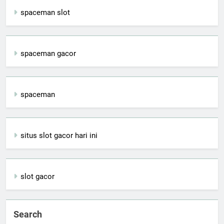
spaceman slot
spaceman gacor
spaceman
situs slot gacor hari ini
slot gacor
Search