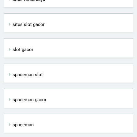
situs slot gacor
slot gacor
spaceman slot
spaceman gacor
spaceman