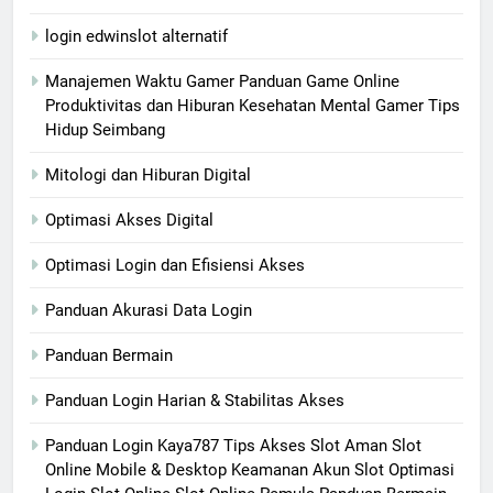
login edwinslot alternatif
Manajemen Waktu Gamer Panduan Game Online
Produktivitas dan Hiburan Kesehatan Mental Gamer Tips
Hidup Seimbang
Mitologi dan Hiburan Digital
Optimasi Akses Digital
Optimasi Login dan Efisiensi Akses
Panduan Akurasi Data Login
Panduan Bermain
Panduan Login Harian & Stabilitas Akses
Panduan Login Kaya787 Tips Akses Slot Aman Slot
Online Mobile & Desktop Keamanan Akun Slot Optimasi