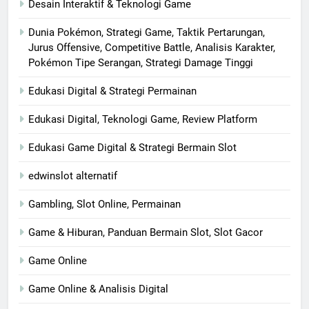
Desain Interaktif & Teknologi Game
Dunia Pokémon, Strategi Game, Taktik Pertarungan,
Jurus Offensive, Competitive Battle, Analisis Karakter,
Pokémon Tipe Serangan, Strategi Damage Tinggi
Edukasi Digital & Strategi Permainan
Edukasi Digital, Teknologi Game, Review Platform
Edukasi Game Digital & Strategi Bermain Slot
edwinslot alternatif
Gambling, Slot Online, Permainan
Game & Hiburan, Panduan Bermain Slot, Slot Gacor
Game Online
Game Online & Analisis Digital