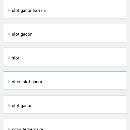
slot gacor hari ini
slot gacor
slot
situs slot gacor
slot gacor
situs terpercaya