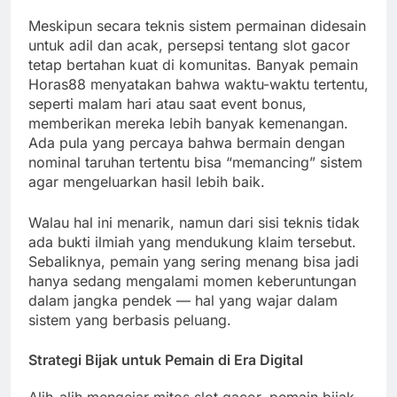
Meskipun secara teknis sistem permainan didesain
untuk adil dan acak, persepsi tentang slot gacor
tetap bertahan kuat di komunitas. Banyak pemain
Horas88 menyatakan bahwa waktu-waktu tertentu,
seperti malam hari atau saat event bonus,
memberikan mereka lebih banyak kemenangan.
Ada pula yang percaya bahwa bermain dengan
nominal taruhan tertentu bisa “memancing” sistem
agar mengeluarkan hasil lebih baik.
Walau hal ini menarik, namun dari sisi teknis tidak
ada bukti ilmiah yang mendukung klaim tersebut.
Sebaliknya, pemain yang sering menang bisa jadi
hanya sedang mengalami momen keberuntungan
dalam jangka pendek — hal yang wajar dalam
sistem yang berbasis peluang.
Strategi Bijak untuk Pemain di Era Digital