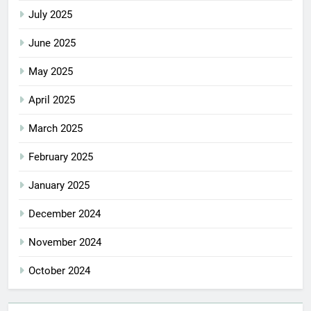
July 2025
June 2025
May 2025
April 2025
March 2025
February 2025
January 2025
December 2024
November 2024
October 2024