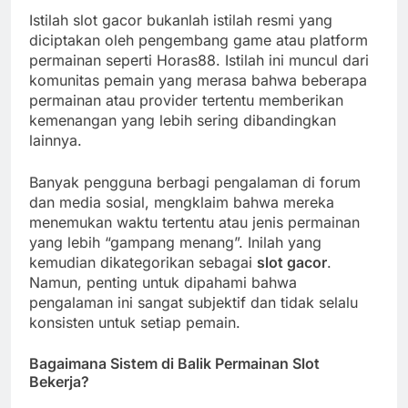
Istilah slot gacor bukanlah istilah resmi yang
diciptakan oleh pengembang game atau platform
permainan seperti Horas88. Istilah ini muncul dari
komunitas pemain yang merasa bahwa beberapa
permainan atau provider tertentu memberikan
kemenangan yang lebih sering dibandingkan
lainnya.
Banyak pengguna berbagi pengalaman di forum
dan media sosial, mengklaim bahwa mereka
menemukan waktu tertentu atau jenis permainan
yang lebih “gampang menang”. Inilah yang
kemudian dikategorikan sebagai
slot gacor
.
Namun, penting untuk dipahami bahwa
pengalaman ini sangat subjektif dan tidak selalu
konsisten untuk setiap pemain.
Bagaimana Sistem di Balik Permainan Slot
Bekerja?