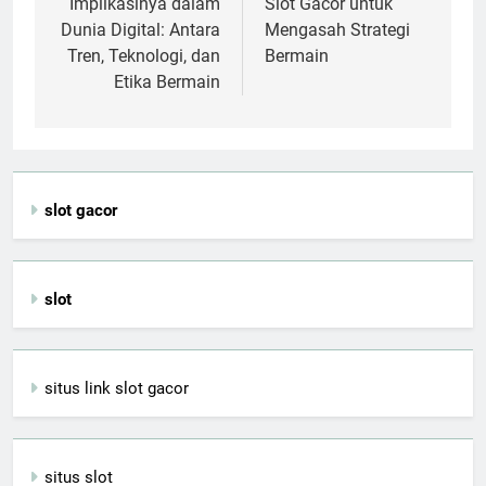
Implikasinya dalam
Slot Gacor untuk
Dunia Digital: Antara
Mengasah Strategi
Tren, Teknologi, dan
Bermain
Etika Bermain
slot gacor
slot
situs link slot gacor
situs slot