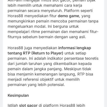
Alih-alih mengejar mitos slot gacor, pemain bijak
lebih memilih untuk memahami cara kerja
permainan secara menyeluruh. Platform seperti
Horas88 menyediakan fitur
demo game
, yang
memungkinkan pemain mencoba permainan tanpa
mengeluarkan modal. Ini berguna untuk
mempelajari ritme permainan dan memahami fitur-
fiturnya sebelum bermain dengan uang asli.
Horas88 juga menyediakan
informasi lengkap
tentang RTP (Return to Player)
untuk setiap
permainan. Ini adalah indikator persentase teoretis
dari jumlah taruhan yang dikembalikan kepada
pemain dalam jangka panjang. Meskipun tidak
bisa menjamin kemenangan langsung, RTP bisa
menjadi referensi objektif untuk memilih
permainan yang lebih potensial.
Kesimpulan
Istilah
slot gacor
di platform Horas88 lebih