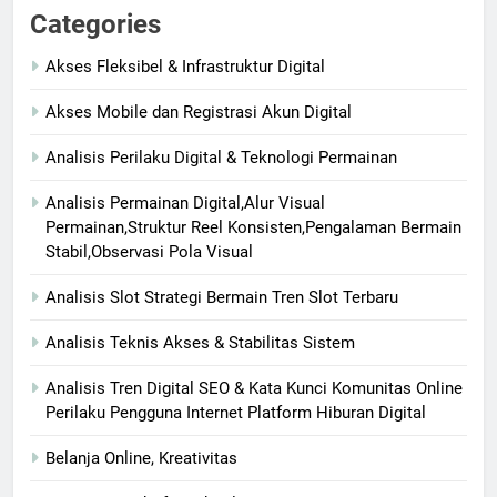
Categories
Akses Fleksibel & Infrastruktur Digital
Akses Mobile dan Registrasi Akun Digital
Analisis Perilaku Digital & Teknologi Permainan
Analisis Permainan Digital,Alur Visual
Permainan,Struktur Reel Konsisten,Pengalaman Bermain
Stabil,Observasi Pola Visual
Analisis Slot Strategi Bermain Tren Slot Terbaru
Analisis Teknis Akses & Stabilitas Sistem
Analisis Tren Digital SEO & Kata Kunci Komunitas Online
Perilaku Pengguna Internet Platform Hiburan Digital
Belanja Online, Kreativitas