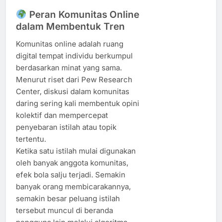
Peran Komunitas Online
dalam Membentuk Tren
Komunitas online adalah ruang
digital tempat individu berkumpul
berdasarkan minat yang sama.
Menurut riset dari Pew Research
Center, diskusi dalam komunitas
daring sering kali membentuk opini
kolektif dan mempercepat
penyebaran istilah atau topik
tertentu.
Ketika satu istilah mulai digunakan
oleh banyak anggota komunitas,
efek bola salju terjadi. Semakin
banyak orang membicarakannya,
semakin besar peluang istilah
tersebut muncul di beranda