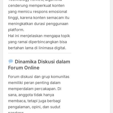
cenderung memperkuat konten
yang memicu respons emosional
tinggi, karena konten semacam itu
meningkatkan durasi penggunaan
platform.
Hal ini menjelaskan mengapa topik
yang ramai diperbincangkan bisa
bertahan lama di linimasa digital.
Dinamika Diskusi dalam
Forum Online
Forum diskusi dan grup komunitas
memiliki peran penting dalam
memperdalam percakapan. Di
sana, anggota tidak hanya
membaca, tetapi juga berbagi
pengalaman, opini, dan sudut
pandang.