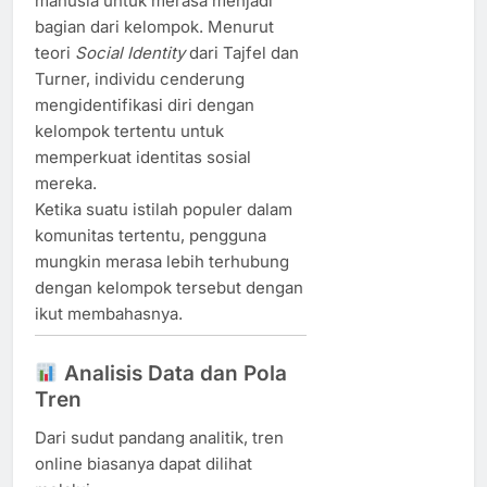
manusia untuk merasa menjadi
bagian dari kelompok. Menurut
teori
Social Identity
dari Tajfel dan
Turner, individu cenderung
mengidentifikasi diri dengan
kelompok tertentu untuk
memperkuat identitas sosial
mereka.
Ketika suatu istilah populer dalam
komunitas tertentu, pengguna
mungkin merasa lebih terhubung
dengan kelompok tersebut dengan
ikut membahasnya.
Analisis Data dan Pola
Tren
Dari sudut pandang analitik, tren
online biasanya dapat dilihat