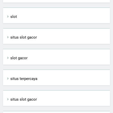
slot
situs slot gacor
slot gacor
situs terpercaya
situs slot gacor