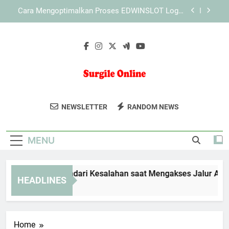
Skip
Panduan Login Edwinslot Tanpa Kesalahan Data
to
agar Akses Lebih Aman dan Terarah
content
Cara Mengatasi Lebah4D Login Gagal di Browser
dengan Aman dan Terarah
Panduan Menghindari Kesalahan saat Mengakses
Jalur Alternatif
Cara Mengoptimalkan Proses EDWINSLOT Login
agar Lebih Cepat dan Stabil
Surgile Online
Dapatkan Alat Medis Dan Perlengkapan
Panduan Login Edwinslot Tanpa Kesalahan Data
NEWSLETTER
RANDOM NEWS
agar Akses Lebih Aman dan Terarah
Kesehatan Berkualitas Di Surgile Online.
Cara Mengatasi Lebah4D Login Gagal di Browser
Solusi Untuk Kebutuhan Medis Anda.
dengan Aman dan Terarah
MENU
nduan Menghindari Kesalahan saat Mengakses Jalur Alternat
HEADLINES
Weeks Ago
Home