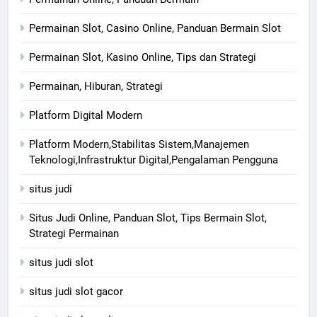
Permainan Slot, Casino Online, Panduan Bermain Slot
Permainan Slot, Kasino Online, Tips dan Strategi
Permainan, Hiburan, Strategi
Platform Digital Modern
Platform Modern,Stabilitas Sistem,Manajemen
Teknologi,Infrastruktur Digital,Pengalaman Pengguna
situs judi
Situs Judi Online, Panduan Slot, Tips Bermain Slot,
Strategi Permainan
situs judi slot
situs judi slot gacor