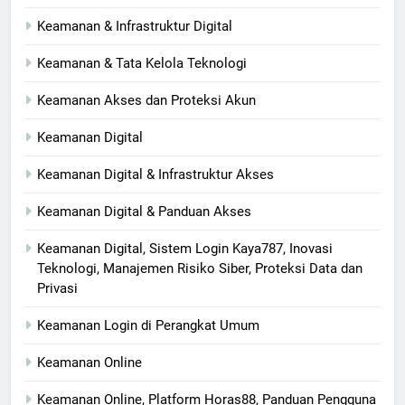
Keamanan & Infrastruktur Digital
Keamanan & Tata Kelola Teknologi
Keamanan Akses dan Proteksi Akun
Keamanan Digital
Keamanan Digital & Infrastruktur Akses
Keamanan Digital & Panduan Akses
Keamanan Digital, Sistem Login Kaya787, Inovasi
Teknologi, Manajemen Risiko Siber, Proteksi Data dan
Privasi
Keamanan Login di Perangkat Umum
Keamanan Online
Keamanan Online, Platform Horas88, Panduan Pengguna