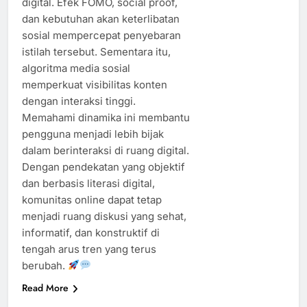
digital. Efek FOMO, social proof,
dan kebutuhan akan keterlibatan
sosial mempercepat penyebaran
istilah tersebut. Sementara itu,
algoritma media sosial
memperkuat visibilitas konten
dengan interaksi tinggi.
Memahami dinamika ini membantu
pengguna menjadi lebih bijak
dalam berinteraksi di ruang digital.
Dengan pendekatan yang objektif
dan berbasis literasi digital,
komunitas online dapat tetap
menjadi ruang diskusi yang sehat,
informatif, dan konstruktif di
tengah arus tren yang terus
berubah.
Read More