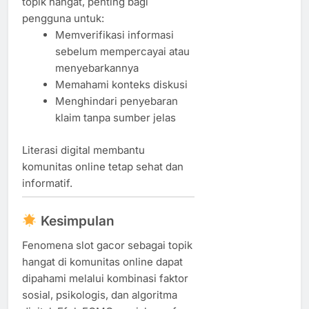
topik hangat, penting bagi
pengguna untuk:
Memverifikasi informasi
sebelum mempercayai atau
menyebarkannya
Memahami konteks diskusi
Menghindari penyebaran
klaim tanpa sumber jelas
Literasi digital membantu
komunitas online tetap sehat dan
informatif.
Kesimpulan
Fenomena slot gacor sebagai topik
hangat di komunitas online dapat
dipahami melalui kombinasi faktor
sosial, psikologis, dan algoritma