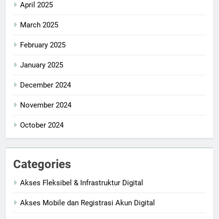
April 2025
March 2025
February 2025
January 2025
December 2024
November 2024
October 2024
Categories
Akses Fleksibel & Infrastruktur Digital
Akses Mobile dan Registrasi Akun Digital