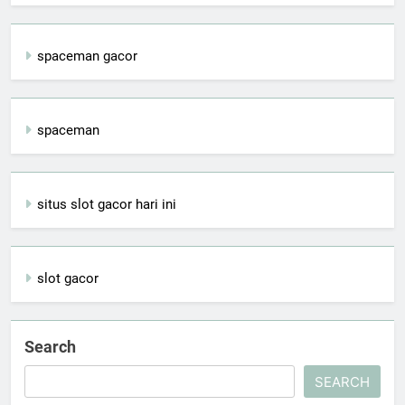
spaceman gacor
spaceman
situs slot gacor hari ini
slot gacor
Search
SEARCH