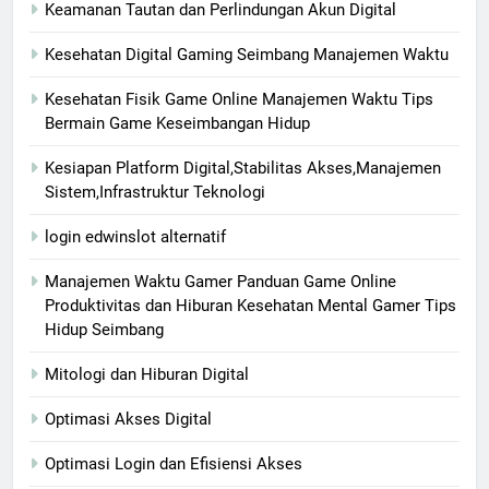
Keamanan Tautan dan Perlindungan Akun Digital
Kesehatan Digital Gaming Seimbang Manajemen Waktu
Kesehatan Fisik Game Online Manajemen Waktu Tips
Bermain Game Keseimbangan Hidup
Kesiapan Platform Digital,Stabilitas Akses,Manajemen
Sistem,Infrastruktur Teknologi
login edwinslot alternatif
Manajemen Waktu Gamer Panduan Game Online
Produktivitas dan Hiburan Kesehatan Mental Gamer Tips
Hidup Seimbang
Mitologi dan Hiburan Digital
Optimasi Akses Digital
Optimasi Login dan Efisiensi Akses