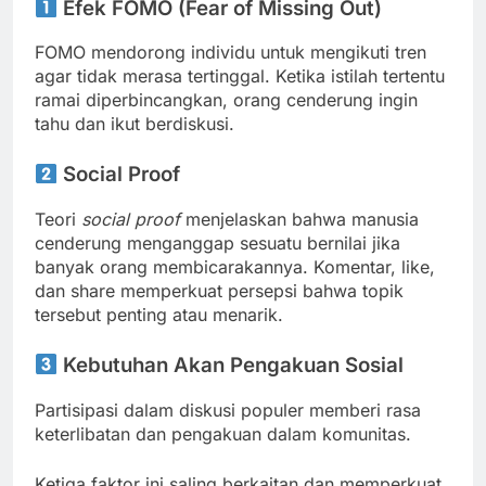
Efek FOMO (Fear of Missing Out)
FOMO mendorong individu untuk mengikuti tren
agar tidak merasa tertinggal. Ketika istilah tertentu
ramai diperbincangkan, orang cenderung ingin
tahu dan ikut berdiskusi.
Social Proof
Teori
social proof
menjelaskan bahwa manusia
cenderung menganggap sesuatu bernilai jika
banyak orang membicarakannya. Komentar, like,
dan share memperkuat persepsi bahwa topik
tersebut penting atau menarik.
Kebutuhan Akan Pengakuan Sosial
Partisipasi dalam diskusi populer memberi rasa
keterlibatan dan pengakuan dalam komunitas.
Ketiga faktor ini saling berkaitan dan memperkuat