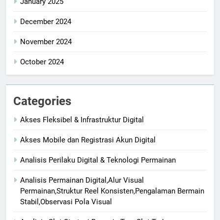
January 2025
December 2024
November 2024
October 2024
Categories
Akses Fleksibel & Infrastruktur Digital
Akses Mobile dan Registrasi Akun Digital
Analisis Perilaku Digital & Teknologi Permainan
Analisis Permainan Digital,Alur Visual
Permainan,Struktur Reel Konsisten,Pengalaman Bermain
Stabil,Observasi Pola Visual