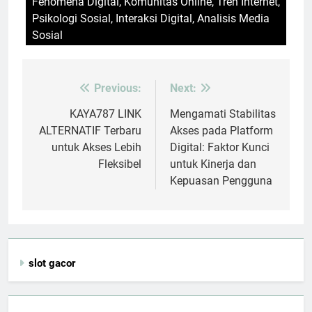
Fenomena Digital, Komunitas Online, Tren Internet,
Psikologi Sosial, Interaksi Digital, Analisis Media
Sosial
Previous:
Next:
Post
navigation
KAYA787 LINK
Mengamati Stabilitas
ALTERNATIF Terbaru
Akses pada Platform
untuk Akses Lebih
Digital: Faktor Kunci
Fleksibel
untuk Kinerja dan
Kepuasan Pengguna
slot gacor