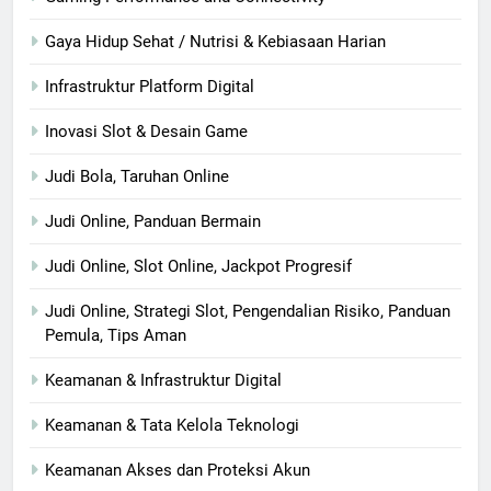
Gaya Hidup Sehat / Nutrisi & Kebiasaan Harian
Infrastruktur Platform Digital
Inovasi Slot & Desain Game
Judi Bola, Taruhan Online
Judi Online, Panduan Bermain
Judi Online, Slot Online, Jackpot Progresif
Judi Online, Strategi Slot, Pengendalian Risiko, Panduan
Pemula, Tips Aman
Keamanan & Infrastruktur Digital
Keamanan & Tata Kelola Teknologi
Keamanan Akses dan Proteksi Akun