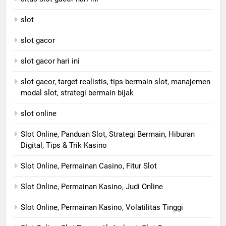
slot
slot gacor
slot gacor hari ini
slot gacor, target realistis, tips bermain slot, manajemen
modal slot, strategi bermain bijak
slot online
Slot Online, Panduan Slot, Strategi Bermain, Hiburan
Digital, Tips & Trik Kasino
Slot Online, Permainan Casino, Fitur Slot
Slot Online, Permainan Kasino, Judi Online
Slot Online, Permainan Kasino, Volatilitas Tinggi