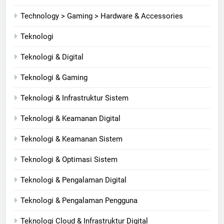
Technology > Gaming > Hardware & Accessories
Teknologi
Teknologi & Digital
Teknologi & Gaming
Teknologi & Infrastruktur Sistem
Teknologi & Keamanan Digital
Teknologi & Keamanan Sistem
Teknologi & Optimasi Sistem
Teknologi & Pengalaman Digital
Teknologi & Pengalaman Pengguna
Teknologi Cloud & Infrastruktur Digital