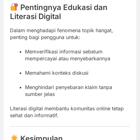
Pentingnya Edukasi dan
Literasi Digital
Dalam menghadapi fenomena topik hangat,
penting bagi pengguna untuk:
Memverifikasi informasi sebelum
mempercayai atau menyebarkannya
Memahami konteks diskusi
Menghindari penyebaran klaim tanpa
sumber jelas
Literasi digital membantu komunitas online tetap
sehat dan informatif.
Kesimpulan