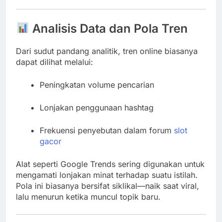
Analisis Data dan Pola Tren
Dari sudut pandang analitik, tren online biasanya
dapat dilihat melalui:
Peningkatan volume pencarian
Lonjakan penggunaan hashtag
Frekuensi penyebutan dalam forum
slot
gacor
Alat seperti Google Trends sering digunakan untuk
mengamati lonjakan minat terhadap suatu istilah.
Pola ini biasanya bersifat siklikal—naik saat viral,
lalu menurun ketika muncul topik baru.