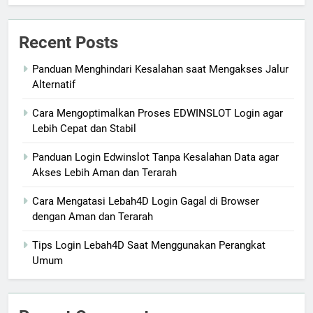
Recent Posts
Panduan Menghindari Kesalahan saat Mengakses Jalur
Alternatif
Cara Mengoptimalkan Proses EDWINSLOT Login agar
Lebih Cepat dan Stabil
Panduan Login Edwinslot Tanpa Kesalahan Data agar
Akses Lebih Aman dan Terarah
Cara Mengatasi Lebah4D Login Gagal di Browser
dengan Aman dan Terarah
Tips Login Lebah4D Saat Menggunakan Perangkat
Umum