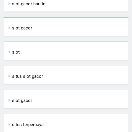
slot gacor hari ini
slot gacor
slot
situs slot gacor
slot gacor
situs terpercaya