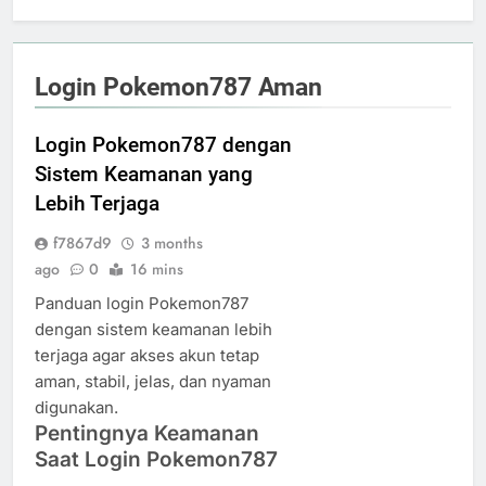
Login Pokemon787 Aman
Login Pokemon787 dengan
Sistem Keamanan yang
Lebih Terjaga
f7867d9
3 months
ago
0
16 mins
Panduan login Pokemon787
dengan sistem keamanan lebih
terjaga agar akses akun tetap
aman, stabil, jelas, dan nyaman
digunakan.
Pentingnya Keamanan
Saat Login Pokemon787