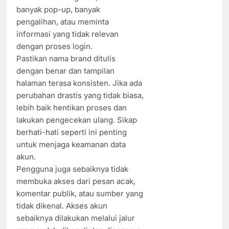
banyak pop-up, banyak
pengalihan, atau meminta
informasi yang tidak relevan
dengan proses login.
Pastikan nama brand ditulis
dengan benar dan tampilan
halaman terasa konsisten. Jika ada
perubahan drastis yang tidak biasa,
lebih baik hentikan proses dan
lakukan pengecekan ulang. Sikap
berhati-hati seperti ini penting
untuk menjaga keamanan data
akun.
Pengguna juga sebaiknya tidak
membuka akses dari pesan acak,
komentar publik, atau sumber yang
tidak dikenal. Akses akun
sebaiknya dilakukan melalui jalur