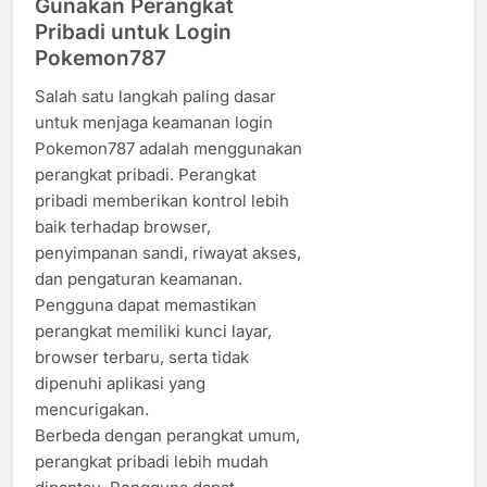
Gunakan Perangkat
Pribadi untuk Login
Pokemon787
Salah satu langkah paling dasar
untuk menjaga keamanan login
Pokemon787 adalah menggunakan
perangkat pribadi. Perangkat
pribadi memberikan kontrol lebih
baik terhadap browser,
penyimpanan sandi, riwayat akses,
dan pengaturan keamanan.
Pengguna dapat memastikan
perangkat memiliki kunci layar,
browser terbaru, serta tidak
dipenuhi aplikasi yang
mencurigakan.
Berbeda dengan perangkat umum,
perangkat pribadi lebih mudah