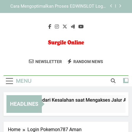
Skip
Panduan Login Edwinslot Tanpa Kesalahan Data
to
agar Akses Lebih Aman dan Terarah
content
Cara Mengatasi Lebah4D Login Gagal di Browser
dengan Aman dan Terarah
Panduan Menghindari Kesalahan saat Mengakses
Jalur Alternatif
Cara Mengoptimalkan Proses EDWINSLOT Login
agar Lebih Cepat dan Stabil
Surgile Online
Dapatkan Alat Medis Dan Perlengkapan
Panduan Login Edwinslot Tanpa Kesalahan Data
NEWSLETTER
RANDOM NEWS
agar Akses Lebih Aman dan Terarah
Kesehatan Berkualitas Di Surgile Online.
Cara Mengatasi Lebah4D Login Gagal di Browser
Solusi Untuk Kebutuhan Medis Anda.
dengan Aman dan Terarah
MENU
nduan Menghindari Kesalahan saat Mengakses Jalur Alternat
HEADLINES
Weeks Ago
Home
Login Pokemon787 Aman