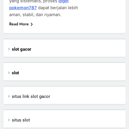
yang sistematis, proses
login
pokemon787
dapat berjalan lebih
aman, stabil, dan nyaman.
Read More
slot gacor
slot
situs link slot gacor
situs slot