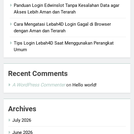
Panduan Login Edwinslot Tanpa Kesalahan Data agar
Akses Lebih Aman dan Terarah
Cara Mengatasi Lebah4D Login Gagal di Browser
dengan Aman dan Terarah
Tips Login Lebah4D Saat Menggunakan Perangkat
Umum
Recent Comments
A WordPress Commenter
on
Hello world!
Archives
July 2026
June 2026