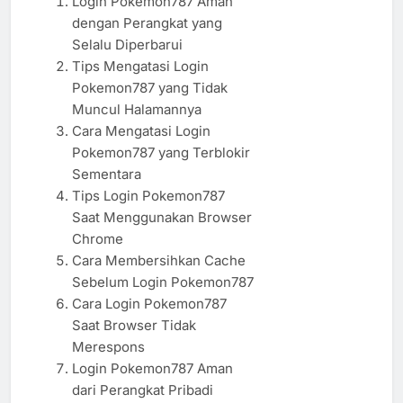
Login Pokemon787 Aman
dengan Perangkat yang
Selalu Diperbarui
Tips Mengatasi Login
Pokemon787 yang Tidak
Muncul Halamannya
Cara Mengatasi Login
Pokemon787 yang Terblokir
Sementara
Tips Login Pokemon787
Saat Menggunakan Browser
Chrome
Cara Membersihkan Cache
Sebelum Login Pokemon787
Cara Login Pokemon787
Saat Browser Tidak
Merespons
Login Pokemon787 Aman
dari Perangkat Pribadi