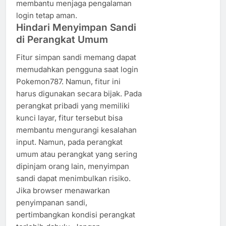
membantu menjaga pengalaman
login tetap aman.
Hindari Menyimpan Sandi
di Perangkat Umum
Fitur simpan sandi memang dapat
memudahkan pengguna saat login
Pokemon787. Namun, fitur ini
harus digunakan secara bijak. Pada
perangkat pribadi yang memiliki
kunci layar, fitur tersebut bisa
membantu mengurangi kesalahan
input. Namun, pada perangkat
umum atau perangkat yang sering
dipinjam orang lain, menyimpan
sandi dapat menimbulkan risiko.
Jika browser menawarkan
penyimpanan sandi,
pertimbangkan kondisi perangkat