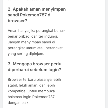
2. Apakah aman menyimpan
sandi Pokemon787 di
browser?
Aman hanya jika perangkat benar-
benar pribadi dan terlindungi.
Jangan menyimpan sandi di
perangkat umum atau perangkat
yang sering dipinjam.
3. Mengapa browser perlu
diperbarui sebelum login?
Browser terbaru biasanya lebih
stabil, lebih aman, dan lebih
kompatibel untuk membuka
halaman login Pokemon787
dengan baik.