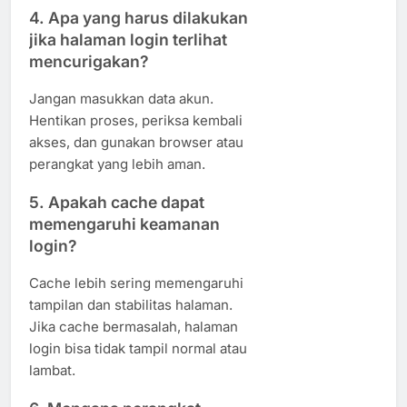
4. Apa yang harus dilakukan
jika halaman login terlihat
mencurigakan?
Jangan masukkan data akun.
Hentikan proses, periksa kembali
akses, dan gunakan browser atau
perangkat yang lebih aman.
5. Apakah cache dapat
memengaruhi keamanan
login?
Cache lebih sering memengaruhi
tampilan dan stabilitas halaman.
Jika cache bermasalah, halaman
login bisa tidak tampil normal atau
lambat.