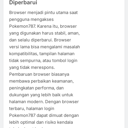
Diperbarui
Browser menjadi pintu utama saat
pengguna mengakses
Pokemon787. Karena itu, browser
yang digunakan harus stabil, aman,
dan selalu diperbarui. Browser
versi lama bisa mengalami masalah
kompatibilitas, tampilan halaman
tidak sempurna, atau tombol login
yang tidak merespons.
Pembaruan browser biasanya
membawa perbaikan keamanan,
peningkatan performa, dan
dukungan yang lebih baik untuk
halaman modern. Dengan browser
terbaru, halaman login
Pokemon787 dapat dimuat dengan
lebih optimal dan risiko kendala