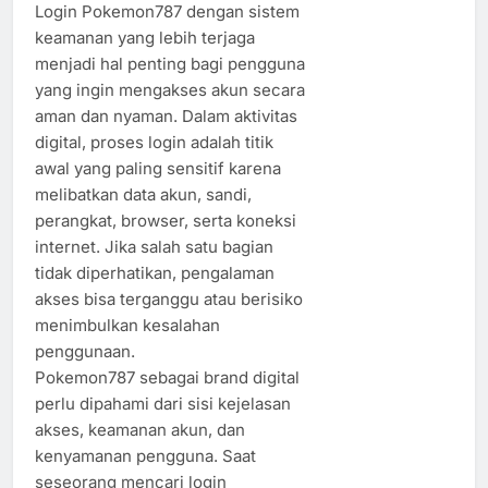
Login Pokemon787 dengan sistem
keamanan yang lebih terjaga
menjadi hal penting bagi pengguna
yang ingin mengakses akun secara
aman dan nyaman. Dalam aktivitas
digital, proses login adalah titik
awal yang paling sensitif karena
melibatkan data akun, sandi,
perangkat, browser, serta koneksi
internet. Jika salah satu bagian
tidak diperhatikan, pengalaman
akses bisa terganggu atau berisiko
menimbulkan kesalahan
penggunaan.
Pokemon787 sebagai brand digital
perlu dipahami dari sisi kejelasan
akses, keamanan akun, dan
kenyamanan pengguna. Saat
seseorang mencari login