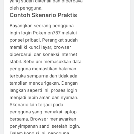
yang sudah dikenali dan dipercaya
oleh pengguna.
Contoh Skenario Praktis
Bayangkan seorang pengguna
ingin login Pokemon787 melalui
ponsel pribadi. Perangkat sudah
memiliki kunci layar, browser
diperbarui, dan koneksi internet
stabil. Sebelum memasukkan data,
pengguna memastikan halaman
terbuka sempurna dan tidak ada
tampilan mencurigakan. Dengan
langkah seperti ini, proses login
menjadi lebih aman dan nyaman.
Skenario lain terjadi pada
pengguna yang memakai laptop
bersama. Browser menawarkan
penyimpanan sandi setelah login.
Dalam kondisi ini, pengguna