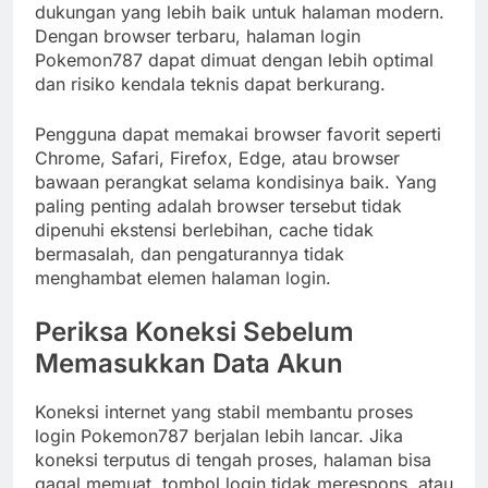
dukungan yang lebih baik untuk halaman modern.
Dengan browser terbaru, halaman login
Pokemon787 dapat dimuat dengan lebih optimal
dan risiko kendala teknis dapat berkurang.
Pengguna dapat memakai browser favorit seperti
Chrome, Safari, Firefox, Edge, atau browser
bawaan perangkat selama kondisinya baik. Yang
paling penting adalah browser tersebut tidak
dipenuhi ekstensi berlebihan, cache tidak
bermasalah, dan pengaturannya tidak
menghambat elemen halaman login.
Periksa Koneksi Sebelum
Memasukkan Data Akun
Koneksi internet yang stabil membantu proses
login Pokemon787 berjalan lebih lancar. Jika
koneksi terputus di tengah proses, halaman bisa
gagal memuat, tombol login tidak merespons, atau