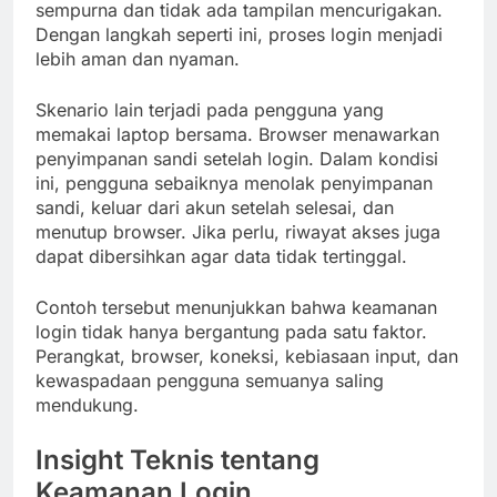
sempurna dan tidak ada tampilan mencurigakan.
Dengan langkah seperti ini, proses login menjadi
lebih aman dan nyaman.
Skenario lain terjadi pada pengguna yang
memakai laptop bersama. Browser menawarkan
penyimpanan sandi setelah login. Dalam kondisi
ini, pengguna sebaiknya menolak penyimpanan
sandi, keluar dari akun setelah selesai, dan
menutup browser. Jika perlu, riwayat akses juga
dapat dibersihkan agar data tidak tertinggal.
Contoh tersebut menunjukkan bahwa keamanan
login tidak hanya bergantung pada satu faktor.
Perangkat, browser, koneksi, kebiasaan input, dan
kewaspadaan pengguna semuanya saling
mendukung.
Insight Teknis tentang
Keamanan Login