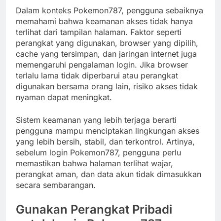
Dalam konteks Pokemon787, pengguna sebaiknya
memahami bahwa keamanan akses tidak hanya
terlihat dari tampilan halaman. Faktor seperti
perangkat yang digunakan, browser yang dipilih,
cache yang tersimpan, dan jaringan internet juga
memengaruhi pengalaman login. Jika browser
terlalu lama tidak diperbarui atau perangkat
digunakan bersama orang lain, risiko akses tidak
nyaman dapat meningkat.
Sistem keamanan yang lebih terjaga berarti
pengguna mampu menciptakan lingkungan akses
yang lebih bersih, stabil, dan terkontrol. Artinya,
sebelum login Pokemon787, pengguna perlu
memastikan bahwa halaman terlihat wajar,
perangkat aman, dan data akun tidak dimasukkan
secara sembarangan.
Gunakan Perangkat Pribadi