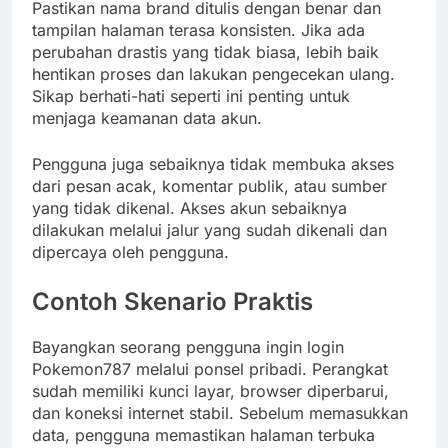
Pastikan nama brand ditulis dengan benar dan
tampilan halaman terasa konsisten. Jika ada
perubahan drastis yang tidak biasa, lebih baik
hentikan proses dan lakukan pengecekan ulang.
Sikap berhati-hati seperti ini penting untuk
menjaga keamanan data akun.
Pengguna juga sebaiknya tidak membuka akses
dari pesan acak, komentar publik, atau sumber
yang tidak dikenal. Akses akun sebaiknya
dilakukan melalui jalur yang sudah dikenali dan
dipercaya oleh pengguna.
Contoh Skenario Praktis
Bayangkan seorang pengguna ingin login
Pokemon787 melalui ponsel pribadi. Perangkat
sudah memiliki kunci layar, browser diperbarui,
dan koneksi internet stabil. Sebelum memasukkan
data, pengguna memastikan halaman terbuka