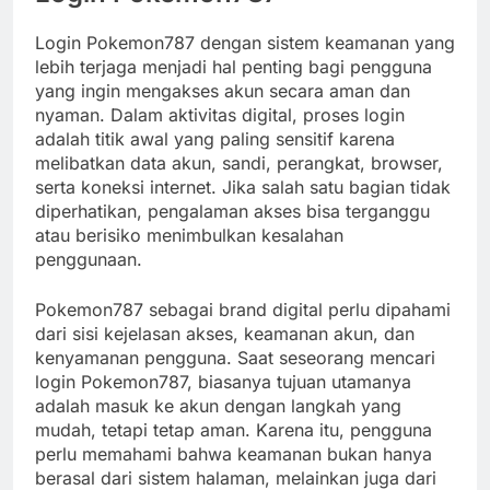
Login Pokemon787 dengan sistem keamanan yang
lebih terjaga menjadi hal penting bagi pengguna
yang ingin mengakses akun secara aman dan
nyaman. Dalam aktivitas digital, proses login
adalah titik awal yang paling sensitif karena
melibatkan data akun, sandi, perangkat, browser,
serta koneksi internet. Jika salah satu bagian tidak
diperhatikan, pengalaman akses bisa terganggu
atau berisiko menimbulkan kesalahan
penggunaan.
Pokemon787 sebagai brand digital perlu dipahami
dari sisi kejelasan akses, keamanan akun, dan
kenyamanan pengguna. Saat seseorang mencari
login Pokemon787, biasanya tujuan utamanya
adalah masuk ke akun dengan langkah yang
mudah, tetapi tetap aman. Karena itu, pengguna
perlu memahami bahwa keamanan bukan hanya
berasal dari sistem halaman, melainkan juga dari