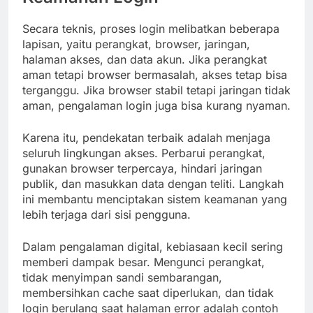
Secara teknis, proses login melibatkan beberapa
lapisan, yaitu perangkat, browser, jaringan,
halaman akses, dan data akun. Jika perangkat
aman tetapi browser bermasalah, akses tetap bisa
terganggu. Jika browser stabil tetapi jaringan tidak
aman, pengalaman login juga bisa kurang nyaman.
Karena itu, pendekatan terbaik adalah menjaga
seluruh lingkungan akses. Perbarui perangkat,
gunakan browser terpercaya, hindari jaringan
publik, dan masukkan data dengan teliti. Langkah
ini membantu menciptakan sistem keamanan yang
lebih terjaga dari sisi pengguna.
Dalam pengalaman digital, kebiasaan kecil sering
memberi dampak besar. Mengunci perangkat,
tidak menyimpan sandi sembarangan,
membersihkan cache saat diperlukan, dan tidak
login berulang saat halaman error adalah contoh