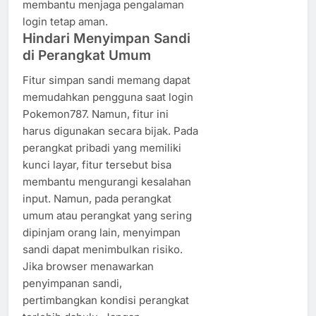
membantu menjaga pengalaman
login tetap aman.
Hindari Menyimpan Sandi
di Perangkat Umum
Fitur simpan sandi memang dapat
memudahkan pengguna saat login
Pokemon787. Namun, fitur ini
harus digunakan secara bijak. Pada
perangkat pribadi yang memiliki
kunci layar, fitur tersebut bisa
membantu mengurangi kesalahan
input. Namun, pada perangkat
umum atau perangkat yang sering
dipinjam orang lain, menyimpan
sandi dapat menimbulkan risiko.
Jika browser menawarkan
penyimpanan sandi,
pertimbangkan kondisi perangkat