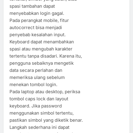
spasi tambahan dapat
menyebabkan login gagal.
Pada perangkat mobile, fitur
autocorrect bisa menjadi
penyebab kesalahan input.
Keyboard dapat menambahkan
spasi atau mengubah karakter
tertentu tanpa disadari. Karena itu,
pengguna sebaiknya mengetik
data secara perlahan dan
memeriksa ulang sebelum
menekan tombol login.
Pada laptop atau desktop, periksa
tombol caps lock dan layout
keyboard. Jika password
menggunakan simbol tertentu,
pastikan simbol yang diketik benar.
Langkah sederhana ini dapat