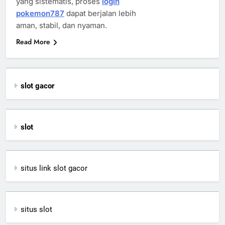
yang sistematis, proses
login
pokemon787
dapat berjalan lebih
aman, stabil, dan nyaman.
Read More
slot gacor
slot
situs link slot gacor
situs slot