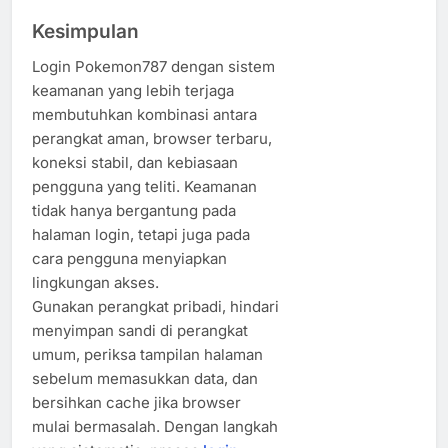
Kesimpulan
Login Pokemon787 dengan sistem
keamanan yang lebih terjaga
membutuhkan kombinasi antara
perangkat aman, browser terbaru,
koneksi stabil, dan kebiasaan
pengguna yang teliti. Keamanan
tidak hanya bergantung pada
halaman login, tetapi juga pada
cara pengguna menyiapkan
lingkungan akses.
Gunakan perangkat pribadi, hindari
menyimpan sandi di perangkat
umum, periksa tampilan halaman
sebelum memasukkan data, dan
bersihkan cache jika browser
mulai bermasalah. Dengan langkah