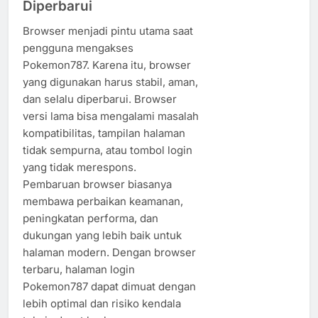
Diperbarui
Browser menjadi pintu utama saat
pengguna mengakses
Pokemon787. Karena itu, browser
yang digunakan harus stabil, aman,
dan selalu diperbarui. Browser
versi lama bisa mengalami masalah
kompatibilitas, tampilan halaman
tidak sempurna, atau tombol login
yang tidak merespons.
Pembaruan browser biasanya
membawa perbaikan keamanan,
peningkatan performa, dan
dukungan yang lebih baik untuk
halaman modern. Dengan browser
terbaru, halaman login
Pokemon787 dapat dimuat dengan
lebih optimal dan risiko kendala