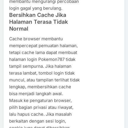
membantu mengurangi percobaan
login gagal yang berulang.
Bersihkan Cache Jika
Halaman Terasa Tidak
Normal
Cache browser membantu
mempercepat pemuatan halaman,
tetapi cache lama dapat membuat
halaman login Pokemon787 tidak
tampil sempurna. Jika halaman
terasa lambat, tombol login tidak
muncul, atau tampilan terlihat tidak
lengkap, membersihkan cache
bisa menjadi langkah awal.
Masuk ke pengaturan browser,
pilih bagian privasi atau riwayat,
lalu hapus cache. Jika masalah
berkaitan dengan sesi login,
cookie juga dapat dibersihkan.