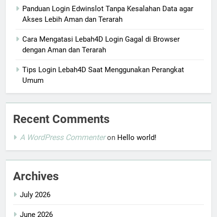
Panduan Login Edwinslot Tanpa Kesalahan Data agar
Akses Lebih Aman dan Terarah
Cara Mengatasi Lebah4D Login Gagal di Browser
dengan Aman dan Terarah
Tips Login Lebah4D Saat Menggunakan Perangkat
Umum
Recent Comments
A WordPress Commenter
on
Hello world!
Archives
July 2026
June 2026