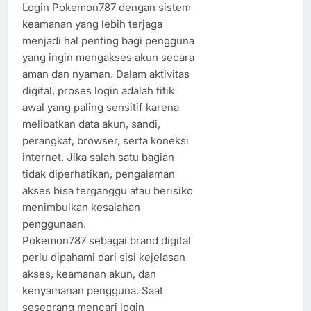
Login Pokemon787 dengan sistem
keamanan yang lebih terjaga
menjadi hal penting bagi pengguna
yang ingin mengakses akun secara
aman dan nyaman. Dalam aktivitas
digital, proses login adalah titik
awal yang paling sensitif karena
melibatkan data akun, sandi,
perangkat, browser, serta koneksi
internet. Jika salah satu bagian
tidak diperhatikan, pengalaman
akses bisa terganggu atau berisiko
menimbulkan kesalahan
penggunaan.
Pokemon787 sebagai brand digital
perlu dipahami dari sisi kejelasan
akses, keamanan akun, dan
kenyamanan pengguna. Saat
seseorang mencari login