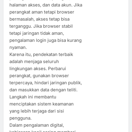
halaman akses, dan data akun. Jika
perangkat aman tetapi browser
bermasalah, akses tetap bisa
terganggu. Jika browser stabil
tetapi jaringan tidak aman,
pengalaman login juga bisa kurang
nyaman.
Karena itu, pendekatan terbaik
adalah menjaga seluruh
lingkungan akses. Perbarui
perangkat, gunakan browser
terpercaya, hindari jaringan publik,
dan masukkan data dengan teliti.
Langkah ini membantu
menciptakan sistem keamanan
yang lebih terjaga dari sisi
pengguna.
Dalam pengalaman digital,