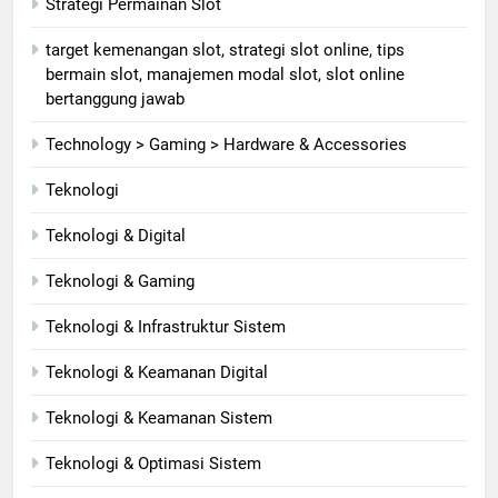
Strategi Permainan Slot
target kemenangan slot, strategi slot online, tips
bermain slot, manajemen modal slot, slot online
bertanggung jawab
Technology > Gaming > Hardware & Accessories
Teknologi
Teknologi & Digital
Teknologi & Gaming
Teknologi & Infrastruktur Sistem
Teknologi & Keamanan Digital
Teknologi & Keamanan Sistem
Teknologi & Optimasi Sistem