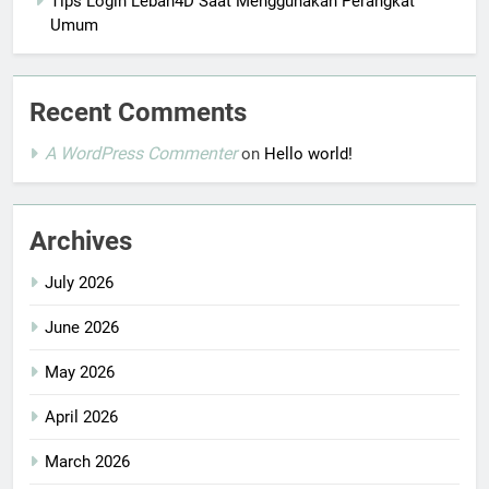
Tips Login Lebah4D Saat Menggunakan Perangkat
Umum
Recent Comments
A WordPress Commenter
on
Hello world!
Archives
July 2026
June 2026
May 2026
April 2026
March 2026