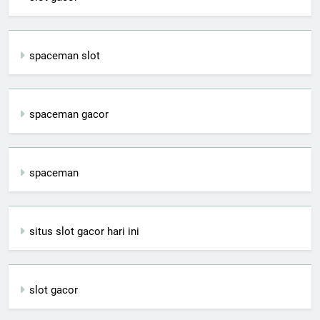
spaceman slot
spaceman gacor
spaceman
situs slot gacor hari ini
slot gacor