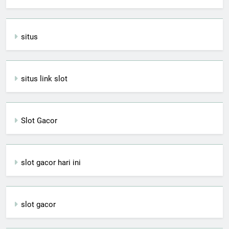
situs
situs link slot
Slo
t
Gacor
slot gacor hari ini
slot gacor