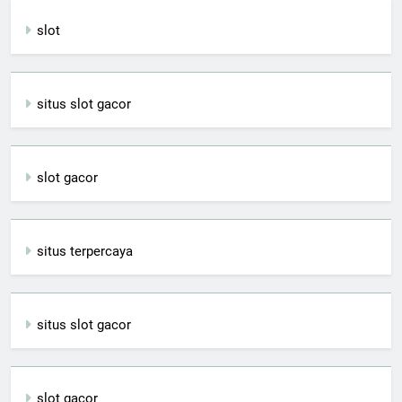
slot
situs slot gacor
slot gacor
situs terpercaya
situs slot gacor
slot gacor