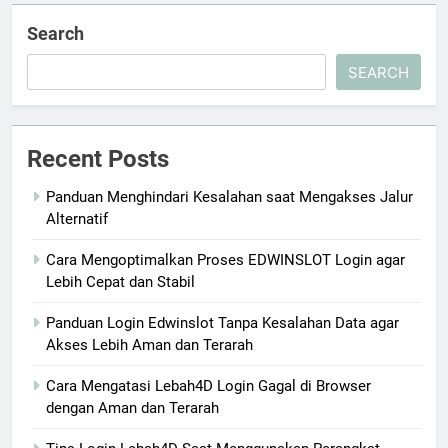
Search
SEARCH
Recent Posts
Panduan Menghindari Kesalahan saat Mengakses Jalur
Alternatif
Cara Mengoptimalkan Proses EDWINSLOT Login agar
Lebih Cepat dan Stabil
Panduan Login Edwinslot Tanpa Kesalahan Data agar
Akses Lebih Aman dan Terarah
Cara Mengatasi Lebah4D Login Gagal di Browser
dengan Aman dan Terarah