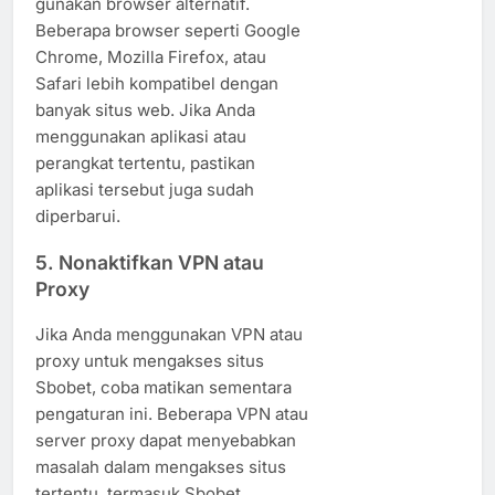
gunakan browser alternatif.
Beberapa browser seperti Google
Chrome, Mozilla Firefox, atau
Safari lebih kompatibel dengan
banyak situs web. Jika Anda
menggunakan aplikasi atau
perangkat tertentu, pastikan
aplikasi tersebut juga sudah
diperbarui.
5.
Nonaktifkan VPN atau
Proxy
Jika Anda menggunakan VPN atau
proxy untuk mengakses situs
Sbobet, coba matikan sementara
pengaturan ini. Beberapa VPN atau
server proxy dapat menyebabkan
masalah dalam mengakses situs
tertentu, termasuk Sbobet.