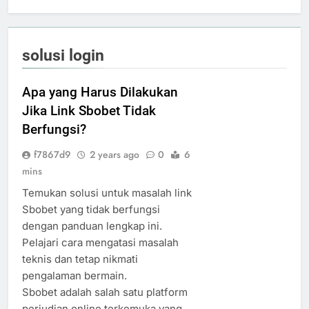
solusi login
Apa yang Harus Dilakukan
Jika Link Sbobet Tidak
Berfungsi?
f7867d9
2 years ago
0
6
mins
Temukan solusi untuk masalah link
Sbobet yang tidak berfungsi
dengan panduan lengkap ini.
Pelajari cara mengatasi masalah
teknis dan tetap nikmati
pengalaman bermain.
Sbobet adalah salah satu platform
perjudian online terkemuka yang