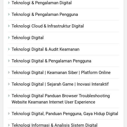
Teknologi & Pengalaman Digital
Teknologi & Pengalaman Pengguna
Teknologi Cloud & Infrastruktur Digital
Teknologi Digital
Teknologi Digital & Audit Keamanan
Teknologi Digital & Pengalaman Pengguna
Teknologi Digital | Keamanan Siber | Platform Online
Teknologi Digital | Sejarah Game | Inovasi Interaktif
Teknologi Digital Panduan Browser Troubleshooting
Website Keamanan Internet User Experience
Teknologi Digital, Panduan Pengguna, Gaya Hidup Digital
Teknologi Informasi & Analisis Sistem Digital