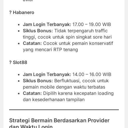
?
Habanero
Jam Login Terbanyak:
17.00 – 19.00 WIB
Siklus Bonus:
Tidak terpengaruh traffic
tinggi, cocok untuk spin singkat sore hari
Catatan:
Cocok untuk pemain konservatif
yang mencari RTP tenang
?
Slot88
Jam Login Terbanyak:
14.00 – 16.00 WIB
Siklus Bonus:
Berfluktuasi, cocok untuk
pemain mobile dengan waktu terbatas
Catatan:
Dipilih karena kecepatan loading
dan kesederhanaan tampilan
Strategi Bermain Berdasarkan Provider
dan Waktu Login