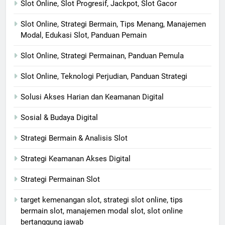
Slot Online, Slot Progresif, Jackpot, Slot Gacor
Slot Online, Strategi Bermain, Tips Menang, Manajemen
Modal, Edukasi Slot, Panduan Pemain
Slot Online, Strategi Permainan, Panduan Pemula
Slot Online, Teknologi Perjudian, Panduan Strategi
Solusi Akses Harian dan Keamanan Digital
Sosial & Budaya Digital
Strategi Bermain & Analisis Slot
Strategi Keamanan Akses Digital
Strategi Permainan Slot
target kemenangan slot, strategi slot online, tips
bermain slot, manajemen modal slot, slot online
bertanggung jawab