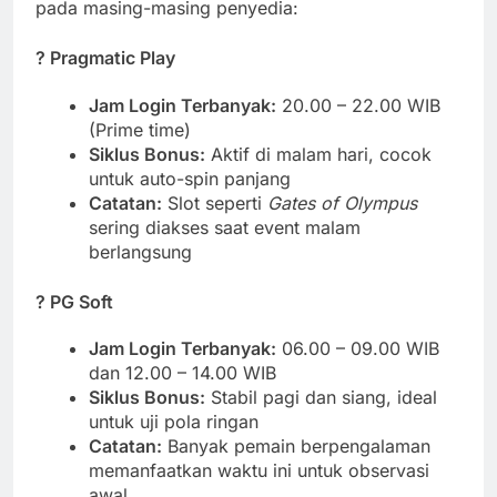
pada masing-masing penyedia:
?
Pragmatic Play
Jam Login Terbanyak:
20.00 – 22.00 WIB
(Prime time)
Siklus Bonus:
Aktif di malam hari, cocok
untuk auto-spin panjang
Catatan:
Slot seperti
Gates of Olympus
sering diakses saat event malam
berlangsung
?
PG Soft
Jam Login Terbanyak:
06.00 – 09.00 WIB
dan 12.00 – 14.00 WIB
Siklus Bonus:
Stabil pagi dan siang, ideal
untuk uji pola ringan
Catatan:
Banyak pemain berpengalaman
memanfaatkan waktu ini untuk observasi
awal