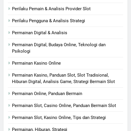
Perilaku Pemain & Analisis Provider Slot
Perilaku Pengguna & Analisis Strategi
Permainan Digital & Analisis
Permainan Digital, Budaya Online, Teknologi dan
Psikologi
Permainan Kasino Online
Permainan Kasino, Panduan Slot, Slot Tradisional,
Hiburan Digital, Analisis Game, Strategi Bermain Slot
Permainan Online, Panduan Bermain
Permainan Slot, Casino Online, Panduan Bermain Slot
Permainan Slot, Kasino Online, Tips dan Strategi
Permainan, Hiburan, Strategi