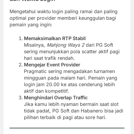
Mengetahui waktu login paling ramai dan paling
optimal per provider memberi keunggulan bagi
pemain yang ingin:
Memaksimalkan RTP Stabil
Misalnya,
Mahjong Ways 2
dari PG Soft
sering menunjukkan pola scatter aktif pagi
hari saat trafik rendah.
Mengejar Event Provider
Pragmatic sering mengadakan turnamen
mingguan pada malam hari. Pemain yang
login jam 20.00 ke atas cenderung lebih
aktif dan kompetitif.
Menghindari Overlap Traffic
Jika kamu lebih nyaman bermain saat slot
tidak padat, PG Soft dan Habanero bisa jadi
pilihan terbaik di pagi atau sore hari.