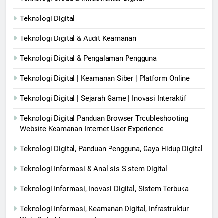
Teknologi Digital
Teknologi Digital & Audit Keamanan
Teknologi Digital & Pengalaman Pengguna
Teknologi Digital | Keamanan Siber | Platform Online
Teknologi Digital | Sejarah Game | Inovasi Interaktif
Teknologi Digital Panduan Browser Troubleshooting
Website Keamanan Internet User Experience
Teknologi Digital, Panduan Pengguna, Gaya Hidup Digital
Teknologi Informasi & Analisis Sistem Digital
Teknologi Informasi, Inovasi Digital, Sistem Terbuka
Teknologi Informasi, Keamanan Digital, Infrastruktur