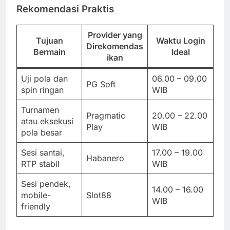
Rekomendasi Praktis
Provider yang
Tujuan
Waktu Login
Direkomendas
Bermain
Ideal
ikan
Uji pola dan
06.00 – 09.00
PG Soft
spin ringan
WIB
Turnamen
Pragmatic
20.00 – 22.00
atau eksekusi
Play
WIB
pola besar
Sesi santai,
17.00 – 19.00
Habanero
RTP stabil
WIB
Sesi pendek,
14.00 – 16.00
mobile-
Slot88
WIB
friendly