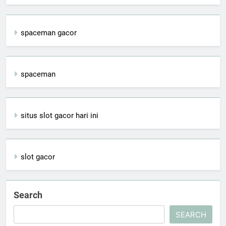
spaceman gacor
spaceman
situs slot gacor hari ini
slot gacor
Search
SEARCH