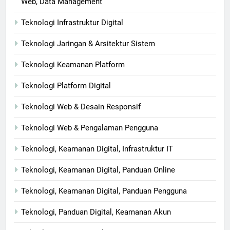
Web, Data Management
Teknologi Infrastruktur Digital
Teknologi Jaringan & Arsitektur Sistem
Teknologi Keamanan Platform
Teknologi Platform Digital
Teknologi Web & Desain Responsif
Teknologi Web & Pengalaman Pengguna
Teknologi, Keamanan Digital, Infrastruktur IT
Teknologi, Keamanan Digital, Panduan Online
Teknologi, Keamanan Digital, Panduan Pengguna
Teknologi, Panduan Digital, Keamanan Akun