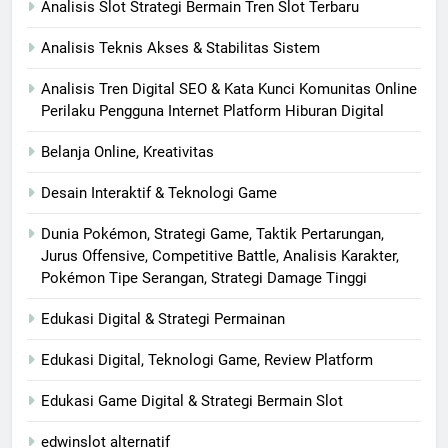
Analisis Slot Strategi Bermain Tren Slot Terbaru
Analisis Teknis Akses & Stabilitas Sistem
Analisis Tren Digital SEO & Kata Kunci Komunitas Online
Perilaku Pengguna Internet Platform Hiburan Digital
Belanja Online, Kreativitas
Desain Interaktif & Teknologi Game
Dunia Pokémon, Strategi Game, Taktik Pertarungan,
Jurus Offensive, Competitive Battle, Analisis Karakter,
Pokémon Tipe Serangan, Strategi Damage Tinggi
Edukasi Digital & Strategi Permainan
Edukasi Digital, Teknologi Game, Review Platform
Edukasi Game Digital & Strategi Bermain Slot
edwinslot alternatif