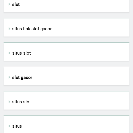
slot
situs link slot gacor
situs slot
slot gacor
situs slot
situs