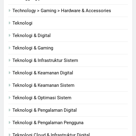
Technology > Gaming > Hardware & Accessories
Teknologi
Teknologi & Digital
Teknologi & Gaming
Teknologi & Infrastruktur Sistem
Teknologi & Keamanan Digital
Teknologi & Keamanan Sistem
Teknologi & Optimasi Sistem
Teknologi & Pengalaman Digital
Teknologi & Pengalaman Pengguna
Teknologi Cloud & Infrastruktur Digital