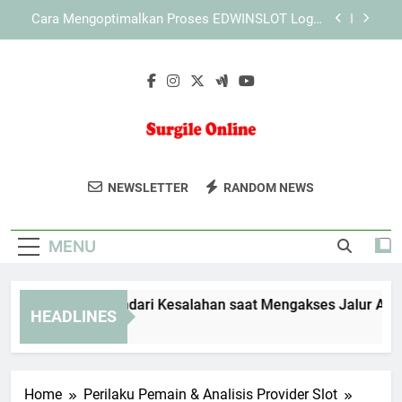
Skip
Panduan Login Edwinslot Tanpa Kesalahan Data
to
agar Akses Lebih Aman dan Terarah
content
Cara Mengatasi Lebah4D Login Gagal di Browser
dengan Aman dan Terarah
Panduan Menghindari Kesalahan saat Mengakses
Jalur Alternatif
Cara Mengoptimalkan Proses EDWINSLOT Login
agar Lebih Cepat dan Stabil
Surgile Online
Dapatkan Alat Medis Dan Perlengkapan
Panduan Login Edwinslot Tanpa Kesalahan Data
NEWSLETTER
RANDOM NEWS
agar Akses Lebih Aman dan Terarah
Kesehatan Berkualitas Di Surgile Online.
Cara Mengatasi Lebah4D Login Gagal di Browser
Solusi Untuk Kebutuhan Medis Anda.
dengan Aman dan Terarah
MENU
nduan Menghindari Kesalahan saat Mengakses Jalur Alternat
HEADLINES
Weeks Ago
Home
Perilaku Pemain & Analisis Provider Slot