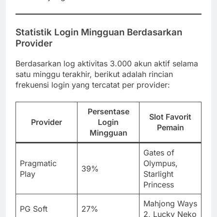
Statistik Login Mingguan Berdasarkan
Provider
Berdasarkan log aktivitas 3.000 akun aktif selama
satu minggu terakhir, berikut adalah rincian
frekuensi login yang tercatat per provider:
Persentase
Slot Favorit
Provider
Login
Pemain
Mingguan
Gates of
Pragmatic
Olympus,
39%
Play
Starlight
Princess
Mahjong Ways
PG Soft
27%
2, Lucky Neko