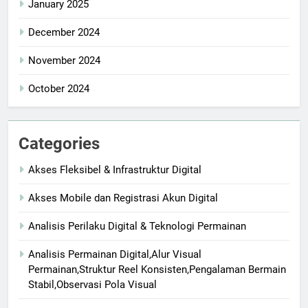
January 2025
December 2024
November 2024
October 2024
Categories
Akses Fleksibel & Infrastruktur Digital
Akses Mobile dan Registrasi Akun Digital
Analisis Perilaku Digital & Teknologi Permainan
Analisis Permainan Digital,Alur Visual
Permainan,Struktur Reel Konsisten,Pengalaman Bermain
Stabil,Observasi Pola Visual