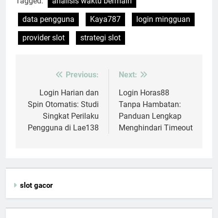
Tagged:
analisis waktu bermain
data pengguna
Kaya787
login mingguan
provider slot
strategi slot
Previous:
Next:
Post
navigation
Login Harian dan
Login Horas88
Spin Otomatis: Studi
Tanpa Hambatan:
Singkat Perilaku
Panduan Lengkap
Pengguna di Lae138
Menghindari Timeout
slot gacor