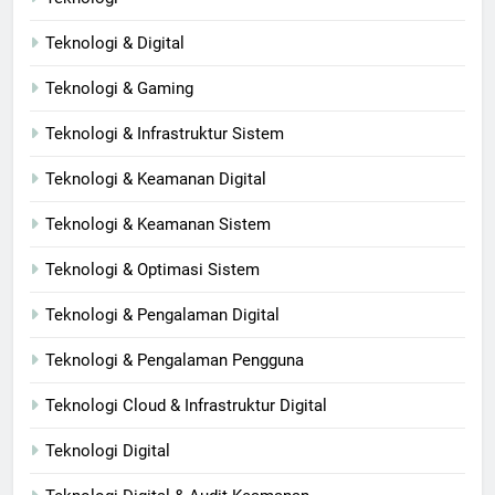
Teknologi & Digital
Teknologi & Gaming
Teknologi & Infrastruktur Sistem
Teknologi & Keamanan Digital
Teknologi & Keamanan Sistem
Teknologi & Optimasi Sistem
Teknologi & Pengalaman Digital
Teknologi & Pengalaman Pengguna
Teknologi Cloud & Infrastruktur Digital
Teknologi Digital