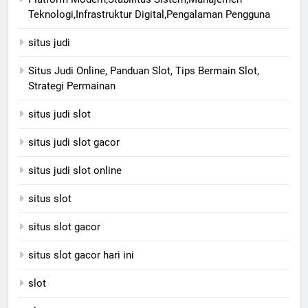
Teknologi,Infrastruktur Digital,Pengalaman Pengguna
situs judi
Situs Judi Online, Panduan Slot, Tips Bermain Slot,
Strategi Permainan
situs judi slot
situs judi slot gacor
situs judi slot online
situs slot
situs slot gacor
situs slot gacor hari ini
slot