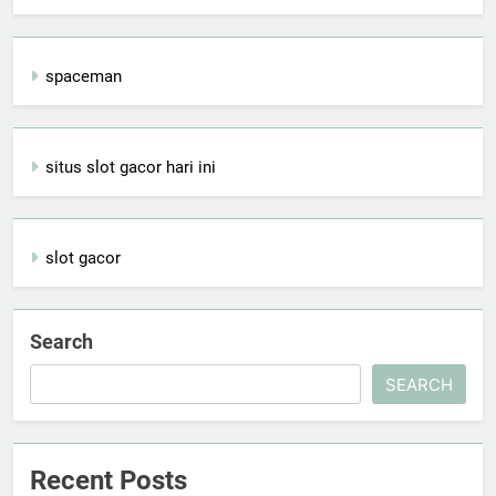
spaceman
situs slot gacor hari ini
slot gacor
Search
SEARCH
Recent Posts