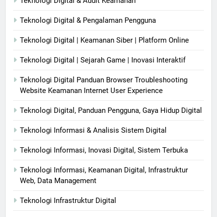
Teknologi Digital & Audit Keamanan
Teknologi Digital & Pengalaman Pengguna
Teknologi Digital | Keamanan Siber | Platform Online
Teknologi Digital | Sejarah Game | Inovasi Interaktif
Teknologi Digital Panduan Browser Troubleshooting
Website Keamanan Internet User Experience
Teknologi Digital, Panduan Pengguna, Gaya Hidup Digital
Teknologi Informasi & Analisis Sistem Digital
Teknologi Informasi, Inovasi Digital, Sistem Terbuka
Teknologi Informasi, Keamanan Digital, Infrastruktur
Web, Data Management
Teknologi Infrastruktur Digital