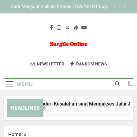
Skip
Panduan Login Edwinslot Tanpa Kesalahan Data
to
agar Akses Lebih Aman dan Terarah
content
Cara Mengatasi Lebah4D Login Gagal di Browser
dengan Aman dan Terarah
Panduan Menghindari Kesalahan saat Mengakses
Jalur Alternatif
Cara Mengoptimalkan Proses EDWINSLOT Login
agar Lebih Cepat dan Stabil
Surgile Online
Dapatkan Alat Medis Dan Perlengkapan
Panduan Login Edwinslot Tanpa Kesalahan Data
NEWSLETTER
RANDOM NEWS
agar Akses Lebih Aman dan Terarah
Kesehatan Berkualitas Di Surgile Online.
Cara Mengatasi Lebah4D Login Gagal di Browser
Solusi Untuk Kebutuhan Medis Anda.
dengan Aman dan Terarah
MENU
nduan Menghindari Kesalahan saat Mengakses Jalur Alternat
HEADLINES
Weeks Ago
Home