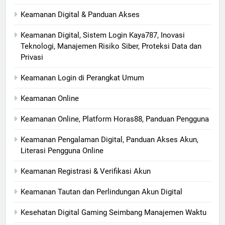
Keamanan Digital & Panduan Akses
Keamanan Digital, Sistem Login Kaya787, Inovasi
Teknologi, Manajemen Risiko Siber, Proteksi Data dan
Privasi
Keamanan Login di Perangkat Umum
Keamanan Online
Keamanan Online, Platform Horas88, Panduan Pengguna
Keamanan Pengalaman Digital, Panduan Akses Akun,
Literasi Pengguna Online
Keamanan Registrasi & Verifikasi Akun
Keamanan Tautan dan Perlindungan Akun Digital
Kesehatan Digital Gaming Seimbang Manajemen Waktu