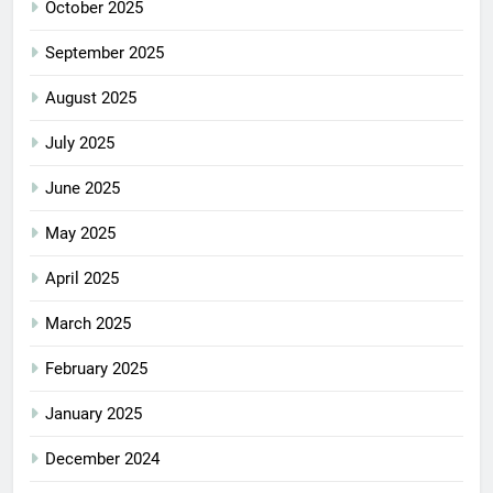
October 2025
September 2025
August 2025
July 2025
June 2025
May 2025
April 2025
March 2025
February 2025
January 2025
December 2024