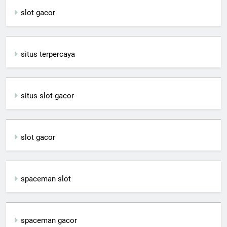
slot gacor
situs terpercaya
situs slot gacor
slot gacor
spaceman slot
spaceman gacor