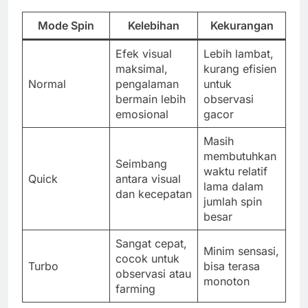
Mode Spin
Kelebihan
Kekurangan
Efek visual
Lebih lambat,
maksimal,
kurang efisien
Normal
pengalaman
untuk
bermain lebih
observasi
emosional
gacor
Masih
membutuhkan
Seimbang
waktu relatif
Quick
antara visual
lama dalam
dan kecepatan
jumlah spin
besar
Sangat cepat,
Minim sensasi,
cocok untuk
Turbo
bisa terasa
observasi atau
monoton
farming