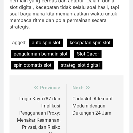
bermain yang cerdas dan adaptif. Dalam dunia
slot digital, kecepatan tidak selalu soal hasil, tapi
soal bagaimana kita memanfaatkan waktu untuk
membaca ritme dan pola permainan secara
strategis.
Tagged:
auto spin slot
kecepatan spin slot
pengalaman bermain slot
Slot Gacor
spin otomatis slot
strategi slot digital
Previous:
Next:
Post
navigation
Login Kaya787 dan
Corlaslot: Alternatif
Implikasi
Modern dengan
Penggunaan Proxy:
Dukungan 24 Jam
Menakar Keamanan,
Privasi, dan Risiko