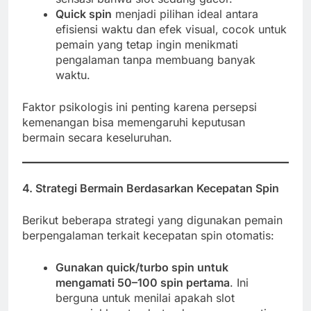
Quick spin
menjadi pilihan ideal antara
efisiensi waktu dan efek visual, cocok untuk
pemain yang tetap ingin menikmati
pengalaman tanpa membuang banyak
waktu.
Faktor psikologis ini penting karena persepsi
kemenangan bisa memengaruhi keputusan
bermain secara keseluruhan.
4. Strategi Bermain Berdasarkan Kecepatan Spin
Berikut beberapa strategi yang digunakan pemain
berpengalaman terkait kecepatan spin otomatis:
Gunakan quick/turbo spin untuk
mengamati 50–100 spin pertama
. Ini
berguna untuk menilai apakah slot