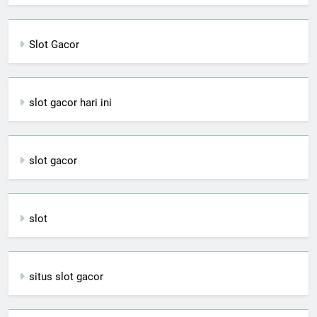
Slo
t
Gacor
slot gacor hari ini
slot gacor
slot
situs slot gacor