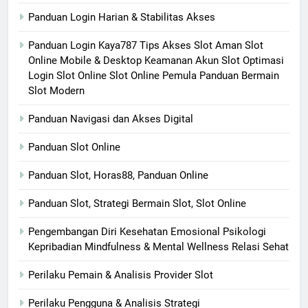
Panduan Login Harian & Stabilitas Akses
Panduan Login Kaya787 Tips Akses Slot Aman Slot
Online Mobile & Desktop Keamanan Akun Slot Optimasi
Login Slot Online Slot Online Pemula Panduan Bermain
Slot Modern
Panduan Navigasi dan Akses Digital
Panduan Slot Online
Panduan Slot, Horas88, Panduan Online
Panduan Slot, Strategi Bermain Slot, Slot Online
Pengembangan Diri Kesehatan Emosional Psikologi
Kepribadian Mindfulness & Mental Wellness Relasi Sehat
Perilaku Pemain & Analisis Provider Slot
Perilaku Pengguna & Analisis Strategi