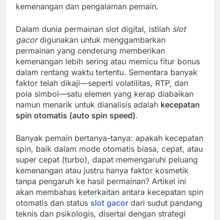
kemenangan dan pengalaman pemain.
Dalam dunia permainan slot digital, istilah
slot
gacor
digunakan untuk menggambarkan
permainan yang cenderung memberikan
kemenangan lebih sering atau memicu fitur bonus
dalam rentang waktu tertentu. Sementara banyak
faktor telah dikaji—seperti volatilitas, RTP, dan
pola simbol—satu elemen yang kerap diabaikan
namun menarik untuk dianalisis adalah
kecepatan
spin otomatis (auto spin speed)
.
Banyak pemain bertanya-tanya: apakah kecepatan
spin, baik dalam mode otomatis biasa, cepat, atau
super cepat (turbo), dapat memengaruhi peluang
kemenangan atau justru hanya faktor kosmetik
tanpa pengaruh ke hasil permainan? Artikel ini
akan membahas keterkaitan antara kecepatan spin
otomatis dan status
slot gacor
dari sudut pandang
teknis dan psikologis, disertai dengan strategi