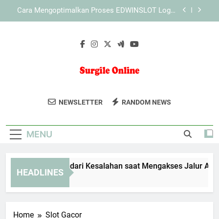
Skip
Panduan Login Edwinslot Tanpa Kesalahan Data
to
agar Akses Lebih Aman dan Terarah
content
Cara Mengatasi Lebah4D Login Gagal di Browser
dengan Aman dan Terarah
Panduan Menghindari Kesalahan saat Mengakses
Jalur Alternatif
Cara Mengoptimalkan Proses EDWINSLOT Login
agar Lebih Cepat dan Stabil
Surgile Online
Dapatkan Alat Medis Dan Perlengkapan
Panduan Login Edwinslot Tanpa Kesalahan Data
NEWSLETTER
RANDOM NEWS
agar Akses Lebih Aman dan Terarah
Kesehatan Berkualitas Di Surgile Online.
Cara Mengatasi Lebah4D Login Gagal di Browser
Solusi Untuk Kebutuhan Medis Anda.
dengan Aman dan Terarah
MENU
anduan Menghindari Kesalahan saat Mengakses Jalur Alternat
HEADLINES
 Weeks Ago
Home
Slot Gacor