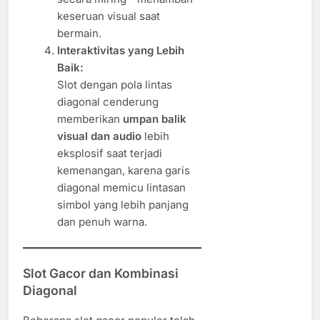
keseruan visual saat
bermain.
Interaktivitas yang Lebih
Baik:
Slot dengan pola lintas
diagonal cenderung
memberikan
umpan balik
visual dan audio
lebih
eksplosif saat terjadi
kemenangan, karena garis
diagonal memicu lintasan
simbol yang lebih panjang
dan penuh warna.
Slot Gacor dan Kombinasi
Diagonal