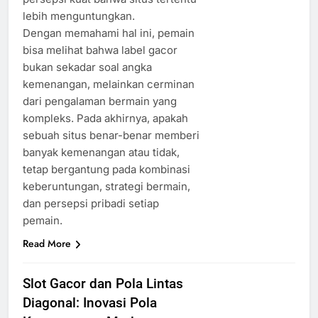
lebih menguntungkan.
Dengan memahami hal ini, pemain
bisa melihat bahwa label gacor
bukan sekadar soal angka
kemenangan, melainkan cerminan
dari pengalaman bermain yang
kompleks. Pada akhirnya, apakah
sebuah situs benar-benar memberi
banyak kemenangan atau tidak,
tetap bergantung pada kombinasi
keberuntungan, strategi bermain,
dan persepsi pribadi setiap
pemain.
Read More
Slot Gacor dan Pola Lintas
Diagonal: Inovasi Pola