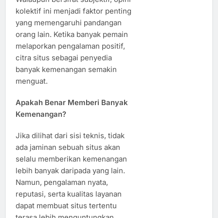
kolektif ini menjadi faktor penting
yang memengaruhi pandangan
orang lain. Ketika banyak pemain
melaporkan pengalaman positif,
citra situs sebagai penyedia
banyak kemenangan semakin
menguat.
Apakah Benar Memberi Banyak
Kemenangan?
Jika dilihat dari sisi teknis, tidak
ada jaminan sebuah situs akan
selalu memberikan kemenangan
lebih banyak daripada yang lain.
Namun, pengalaman nyata,
reputasi, serta kualitas layanan
dapat membuat situs tertentu
terasa lebih menguntungkan.