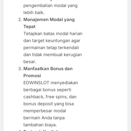
pengembalian modal yang
lebih baik.
Manajemen Modal yang
Tepat
Tetapkan batas modal harian
dan target keuntungan agar
permainan tetap terkendali
dan tidak membuat kerugian
besar.
Manfaatkan Bonus dan
Promosi
EDWINSLOT menyediakan
berbagai bonus seperti
cashback, free spins, dan
bonus deposit yang bisa
memperbesar modal
bermain Anda tanpa
tambahan biaya.