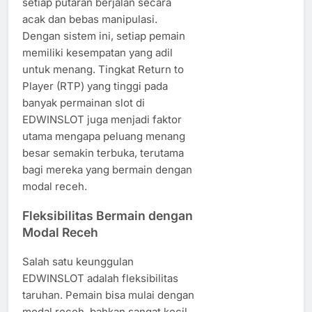
setiap putaran berjalan secara
acak dan bebas manipulasi.
Dengan sistem ini, setiap pemain
memiliki kesempatan yang adil
untuk menang. Tingkat Return to
Player (RTP) yang tinggi pada
banyak permainan slot di
EDWINSLOT juga menjadi faktor
utama mengapa peluang menang
besar semakin terbuka, terutama
bagi mereka yang bermain dengan
modal receh.
Fleksibilitas Bermain dengan
Modal Receh
Salah satu keunggulan
EDWINSLOT adalah fleksibilitas
taruhan. Pemain bisa mulai dengan
modal receh, bahkan sangat kecil,