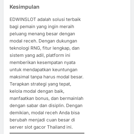
Kesimpulan
EDWINSLOT adalah solusi terbaik
bagi pemain yang ingin meraih
peluang menang besar dengan
modal receh. Dengan dukungan
teknologi RNG, fitur lengkap, dan
sistem yang adil, platform ini
memberikan kesempatan nyata
untuk mendapatkan keuntungan
maksimal tanpa harus modal besar.
Terapkan strategi yang tepat,
kelola modal dengan baik,
manfaatkan bonus, dan bermainlah
dengan sabar dan disiplin. Dengan
demikian, modal receh Anda bisa
berubah menjadi cuan besar di
server slot gacor Thailand ini.