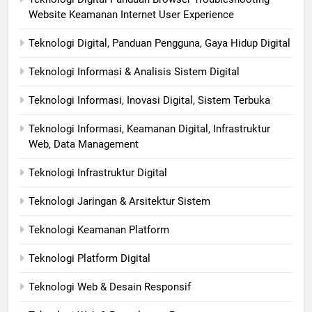
Website Keamanan Internet User Experience
Teknologi Digital, Panduan Pengguna, Gaya Hidup Digital
Teknologi Informasi & Analisis Sistem Digital
Teknologi Informasi, Inovasi Digital, Sistem Terbuka
Teknologi Informasi, Keamanan Digital, Infrastruktur
Web, Data Management
Teknologi Infrastruktur Digital
Teknologi Jaringan & Arsitektur Sistem
Teknologi Keamanan Platform
Teknologi Platform Digital
Teknologi Web & Desain Responsif