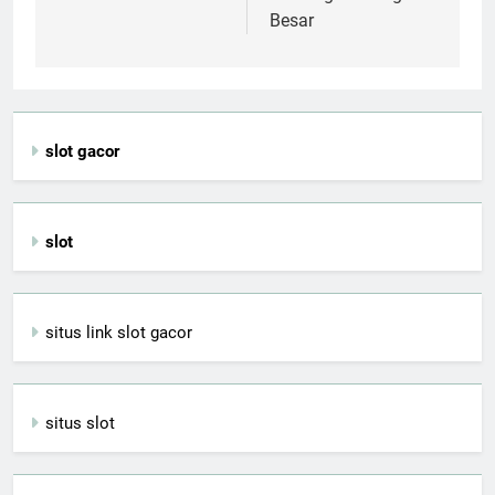
Besar
slot gacor
slot
situs link slot gacor
situs slot