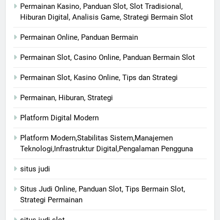
Permainan Kasino, Panduan Slot, Slot Tradisional,
Hiburan Digital, Analisis Game, Strategi Bermain Slot
Permainan Online, Panduan Bermain
Permainan Slot, Casino Online, Panduan Bermain Slot
Permainan Slot, Kasino Online, Tips dan Strategi
Permainan, Hiburan, Strategi
Platform Digital Modern
Platform Modern,Stabilitas Sistem,Manajemen
Teknologi,Infrastruktur Digital,Pengalaman Pengguna
situs judi
Situs Judi Online, Panduan Slot, Tips Bermain Slot,
Strategi Permainan
situs judi slot