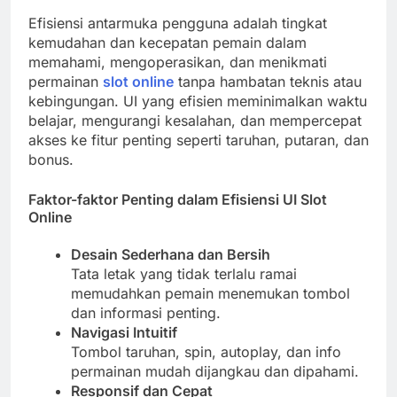
Efisiensi antarmuka pengguna adalah tingkat
kemudahan dan kecepatan pemain dalam
memahami, mengoperasikan, dan menikmati
permainan
slot online
tanpa hambatan teknis atau
kebingungan. UI yang efisien meminimalkan waktu
belajar, mengurangi kesalahan, dan mempercepat
akses ke fitur penting seperti taruhan, putaran, dan
bonus.
Faktor-faktor Penting dalam Efisiensi UI Slot
Online
Desain Sederhana dan Bersih
Tata letak yang tidak terlalu ramai
memudahkan pemain menemukan tombol
dan informasi penting.
Navigasi Intuitif
Tombol taruhan, spin, autoplay, dan info
permainan mudah dijangkau dan dipahami.
Responsif dan Cepat