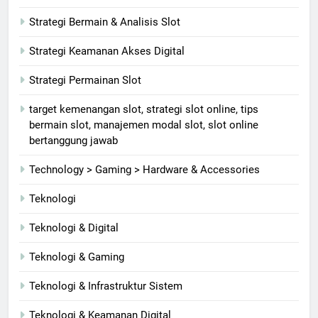
Strategi Bermain & Analisis Slot
Strategi Keamanan Akses Digital
Strategi Permainan Slot
target kemenangan slot, strategi slot online, tips
bermain slot, manajemen modal slot, slot online
bertanggung jawab
Technology > Gaming > Hardware & Accessories
Teknologi
Teknologi & Digital
Teknologi & Gaming
Teknologi & Infrastruktur Sistem
Teknologi & Keamanan Digital