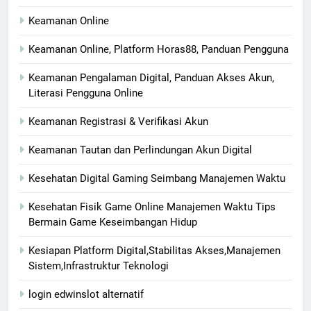
Keamanan Online
Keamanan Online, Platform Horas88, Panduan Pengguna
Keamanan Pengalaman Digital, Panduan Akses Akun,
Literasi Pengguna Online
Keamanan Registrasi & Verifikasi Akun
Keamanan Tautan dan Perlindungan Akun Digital
Kesehatan Digital Gaming Seimbang Manajemen Waktu
Kesehatan Fisik Game Online Manajemen Waktu Tips
Bermain Game Keseimbangan Hidup
Kesiapan Platform Digital,Stabilitas Akses,Manajemen
Sistem,Infrastruktur Teknologi
login edwinslot alternatif