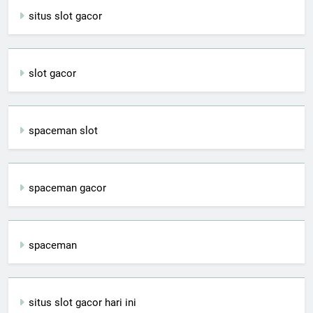
situs slot gacor
slot gacor
spaceman slot
spaceman gacor
spaceman
situs slot gacor hari ini