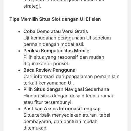
strategi.
Tips Memilih Situs Slot dengan UI Efisien
Coba Demo atau Versi Gratis
Uji kemudahan penggunaan UI sebelum
bermain dengan modal asli.
Periksa Kompatibilitas Mobile
Pilih situs yang responsif dan mudah
digunakan di ponsel.
Baca Review Pengguna
Cari informasi dari pengalaman pemain lain
terkait kenyamanan UI.
Pilih Situs dengan Navigasi Sederhana
Hindari situs dengan desain terlalu ramai
atau fitur tersembunyi.
Pastikan Akses Informasi Lengkap
Situs terbaik menyediakan aturan, tabel
pembayaran, dan bantuan mudah
ditemukan.