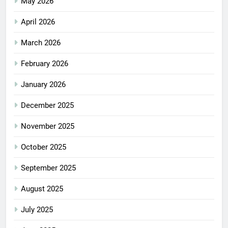
May 2026
April 2026
March 2026
February 2026
January 2026
December 2025
November 2025
October 2025
September 2025
August 2025
July 2025