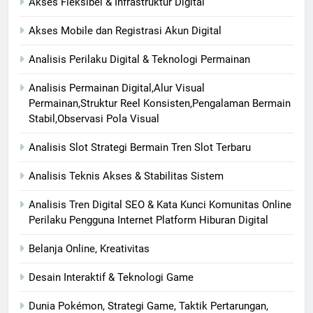
Akses Fleksibel & Infrastruktur Digital
Akses Mobile dan Registrasi Akun Digital
Analisis Perilaku Digital & Teknologi Permainan
Analisis Permainan Digital,Alur Visual
Permainan,Struktur Reel Konsisten,Pengalaman Bermain
Stabil,Observasi Pola Visual
Analisis Slot Strategi Bermain Tren Slot Terbaru
Analisis Teknis Akses & Stabilitas Sistem
Analisis Tren Digital SEO & Kata Kunci Komunitas Online
Perilaku Pengguna Internet Platform Hiburan Digital
Belanja Online, Kreativitas
Desain Interaktif & Teknologi Game
Dunia Pokémon, Strategi Game, Taktik Pertarungan,