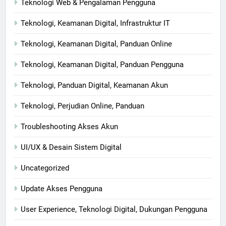
Teknologi Web & Pengalaman Pengguna
Teknologi, Keamanan Digital, Infrastruktur IT
Teknologi, Keamanan Digital, Panduan Online
Teknologi, Keamanan Digital, Panduan Pengguna
Teknologi, Panduan Digital, Keamanan Akun
Teknologi, Perjudian Online, Panduan
Troubleshooting Akses Akun
UI/UX & Desain Sistem Digital
Uncategorized
Update Akses Pengguna
User Experience, Teknologi Digital, Dukungan Pengguna