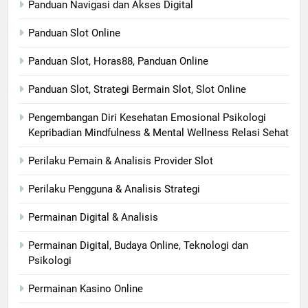
Panduan Navigasi dan Akses Digital
Panduan Slot Online
Panduan Slot, Horas88, Panduan Online
Panduan Slot, Strategi Bermain Slot, Slot Online
Pengembangan Diri Kesehatan Emosional Psikologi
Kepribadian Mindfulness & Mental Wellness Relasi Sehat
Perilaku Pemain & Analisis Provider Slot
Perilaku Pengguna & Analisis Strategi
Permainan Digital & Analisis
Permainan Digital, Budaya Online, Teknologi dan
Psikologi
Permainan Kasino Online