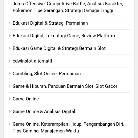
Jurus Offensive, Competitive Battle, Analisis Karakter,
Pokémon Tipe Serangan, Strategi Damage Tinggi
Edukasi Digital & Strategi Permainan
Edukasi Digital, Teknologi Game, Review Platform
Edukasi Game Digital & Strategi Bermain Slot
edwinslot alternatif
Gambling, Slot Online, Permainan
Game & Hiburan, Panduan Bermain Slot, Slot Gacor
Game Online
Game Online & Analisis Digital
Game Online, Keterampilan Hidup, Pengembangan Diri,
Tips Gaming, Manajemen Waktu