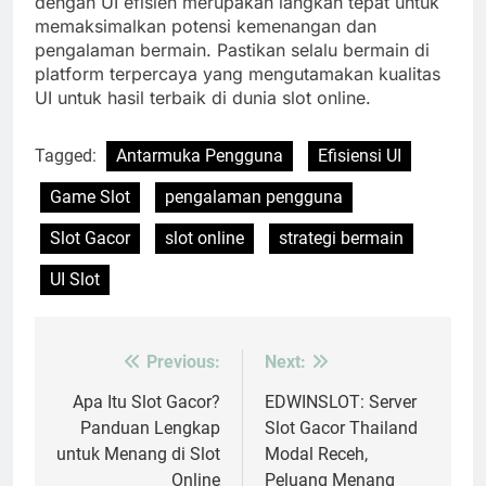
dengan UI efisien merupakan langkah tepat untuk
memaksimalkan potensi kemenangan dan
pengalaman bermain. Pastikan selalu bermain di
platform terpercaya yang mengutamakan kualitas
UI untuk hasil terbaik di dunia slot online.
Tagged:
Antarmuka Pengguna
Efisiensi UI
Game Slot
pengalaman pengguna
Slot Gacor
slot online
strategi bermain
UI Slot
Previous:
Next:
Post
navigation
Apa Itu Slot Gacor?
EDWINSLOT: Server
Panduan Lengkap
Slot Gacor Thailand
untuk Menang di Slot
Modal Receh,
Online
Peluang Menang