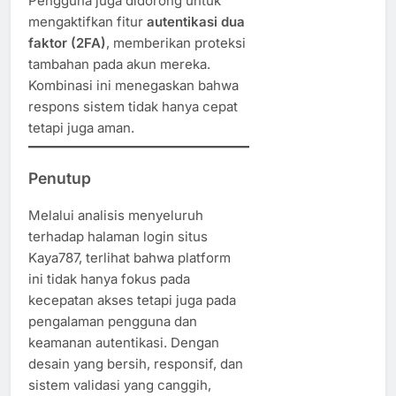
Pengguna juga didorong untuk
mengaktifkan fitur
autentikasi dua
faktor (2FA)
, memberikan proteksi
tambahan pada akun mereka.
Kombinasi ini menegaskan bahwa
respons sistem tidak hanya cepat
tetapi juga aman.
Penutup
Melalui analisis menyeluruh
terhadap halaman login situs
Kaya787, terlihat bahwa platform
ini tidak hanya fokus pada
kecepatan akses tetapi juga pada
pengalaman pengguna dan
keamanan autentikasi. Dengan
desain yang bersih, responsif, dan
sistem validasi yang canggih,