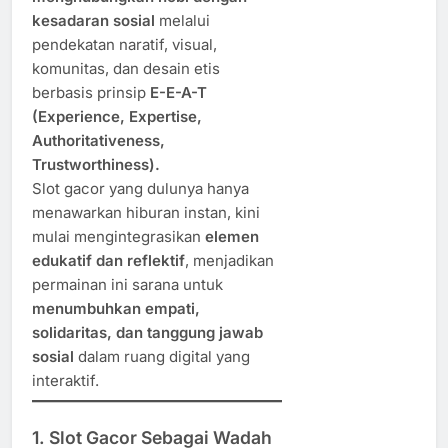
kesadaran sosial
melalui
pendekatan naratif, visual,
komunitas, dan desain etis
berbasis prinsip
E-E-A-T
(Experience, Expertise,
Authoritativeness,
Trustworthiness).
Slot gacor yang dulunya hanya
menawarkan hiburan instan, kini
mulai mengintegrasikan
elemen
edukatif dan reflektif
, menjadikan
permainan ini sarana untuk
menumbuhkan empati,
solidaritas, dan tanggung jawab
sosial
dalam ruang digital yang
interaktif.
1.
Slot Gacor Sebagai Wadah