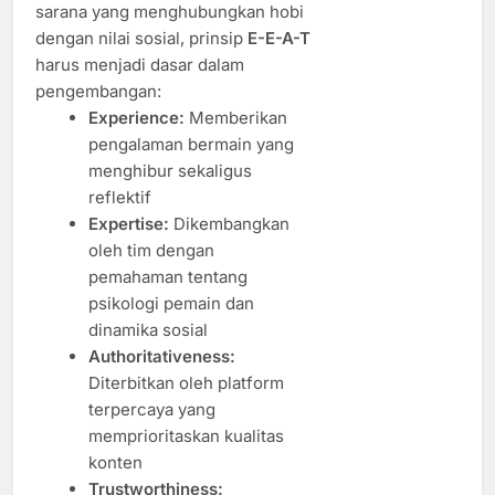
sarana yang menghubungkan hobi
dengan nilai sosial, prinsip
E-E-A-T
harus menjadi dasar dalam
pengembangan:
Experience:
Memberikan
pengalaman bermain yang
menghibur sekaligus
reflektif
Expertise:
Dikembangkan
oleh tim dengan
pemahaman tentang
psikologi pemain dan
dinamika sosial
Authoritativeness:
Diterbitkan oleh platform
terpercaya yang
memprioritaskan kualitas
konten
Trustworthiness: