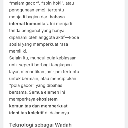
“malam gacor”, “spin hoki”, atau
penggunaan emoji tertentu
menjadi bagian dari
bahasa
internal komunitas
. Ini menjadi
tanda pengenal yang hanya
dipahami oleh anggota aktif—kode
sosial yang memperkuat rasa
memiliki.
Selain itu, muncul pula kebiasaan
unik seperti berbagi tangkapan
layar, menantikan jam-jam tertentu
untuk bermain, atau menciptakan
“pola gacor” yang dibahas
bersama. Semua elemen ini
memperkaya
ekosistem
komunitas dan memperkuat
identitas kolektif
di dalamnya.
Teknologi sebagai Wadah