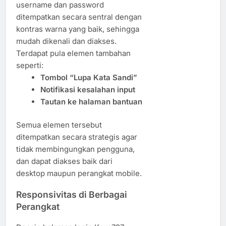
username dan password
ditempatkan secara sentral dengan
kontras warna yang baik, sehingga
mudah dikenali dan diakses.
Terdapat pula elemen tambahan
seperti:
Tombol “Lupa Kata Sandi”
Notifikasi kesalahan input
Tautan ke halaman bantuan
Semua elemen tersebut
ditempatkan secara strategis agar
tidak membingungkan pengguna,
dan dapat diakses baik dari
desktop maupun perangkat mobile.
Responsivitas di Berbagai
Perangkat