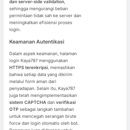
dan server-side validation
,
sehingga mengurangi beban
permintaan tidak sah ke server dan
meningkatkan efisiensi proses
login.
Keamanan Autentikasi
Dalam aspek keamanan, halaman
login Kaya787 menggunakan
HTTPS terenkripsi
, memastikan
bahwa setiap data yang dikirim
melalui form aman dari
penyadapan. Selain itu, Kaya787
juga telah mengimplementasikan
sistem CAPTCHA
dan
verifikasi
OTP
sebagai langkah tambahan
untuk mencegah serangan brute
force dan login otomatis oleh bot.