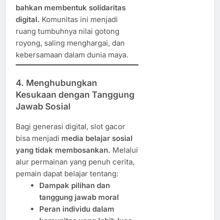
bahkan membentuk solidaritas
digital.
Komunitas ini menjadi
ruang tumbuhnya nilai gotong
royong, saling menghargai, dan
kebersamaan dalam dunia maya.
4.
Menghubungkan
Kesukaan dengan Tanggung
Jawab Sosial
Bagi generasi digital, slot gacor
bisa menjadi
media belajar sosial
yang tidak membosankan.
Melalui
alur permainan yang penuh cerita,
pemain dapat belajar tentang:
Dampak pilihan dan
tanggung jawab moral
Peran individu dalam