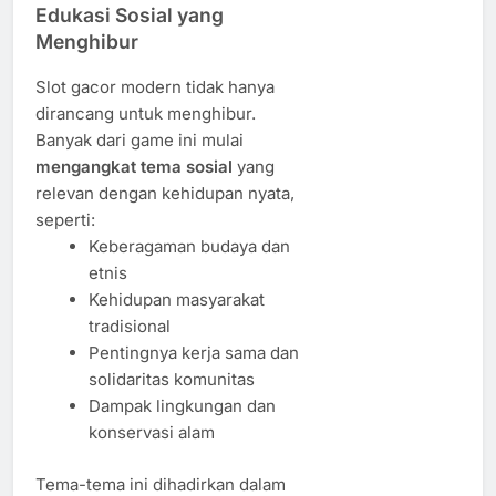
Edukasi Sosial yang
Menghibur
Slot gacor modern tidak hanya
dirancang untuk menghibur.
Banyak dari game ini mulai
mengangkat tema sosial
yang
relevan dengan kehidupan nyata,
seperti:
Keberagaman budaya dan
etnis
Kehidupan masyarakat
tradisional
Pentingnya kerja sama dan
solidaritas komunitas
Dampak lingkungan dan
konservasi alam
Tema-tema ini dihadirkan dalam