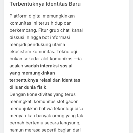
Terbentuknya Identitas Baru
Platform digital memungkinkan
komunitas ini terus hidup dan
berkembang. Fitur grup chat, kanal
diskusi, hingga bot informasi
menjadi pendukung utama
ekosistem komunitas. Teknologi
bukan sekadar alat komunikasi—ia
adalah
wadah interaksi sosial
yang memungkinkan
terbentuknya relasi dan identitas
di luar dunia fisik
.
Dengan konektivitas yang terus
meningkat, komunitas slot gacor
menunjukkan bahwa teknologi bisa
menyatukan banyak orang yang tak
pernah bertemu secara langsung,
namun merasa seperti bagian dari